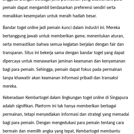
pemain dapat mengambil berdasarkan preferensi sendiri serta
menaikkan kesempatan untuk meraih hadiah besar.
Bandar togel online jadi pemain kunci dalam industri ini. Mereka
bertanggung jawab untuk memberikan game, menentukan aturan,
serta memastikan bahwa semua kegiatan berjalan dengan fair dan
transparan. Situs ini bekerja sama dengan bandar togel yang dapat
dipercaya untuk menawarkan jaminan keamanan dan kenyamanan
bagi para pemain. Sehingga, pemain dapat fokus pada permainan
tanpa khawatir akan keamanan informasi pribadi dan transaksi
mereka.
Keberadaan Kembartogel dalam lingkungan togel online di Singapura
adalah signifikan. Platform ini tak hanya memberikan berbagai
permainan, tetapi menyediakan informasi dan strategi yang memadai
bagi para pemain. Dengan mengedukasi para pemain tentang cara
bermain dan memilih angka yang tepat, Kembartogel membantu