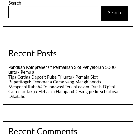
Search
Search
Recent Posts
Panduan Komprehensif Permainan Slot Penyetoran 5000
untuk Pemula
Tips Cerdas Deposit Pulsa Tri untuk Pemain Slot
Bupatitogel: Fenomena Game yang Menghipnotis
Mengenal Rubah4D: Innovasi Terkini dalam Dunia Digital
Cara dan Taktik Hebat di Harapan4D yang perlu Sebaiknya
Diketahu
Recent Comments