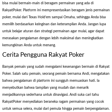
bisa mulai bermain-main di beragam permainan yang ada di
RakyatPoker. Platform ini mempresentasikan beragam jenis permainan
poker, mulai dari Texas Hold’em sampai Omaha, sehingga Anda bisa
memilih berdasarkan keinginan dan keterampilan Anda. Jangan lupa
untuk belajar aturan dan strategi permainan agar mulai, agar dapat
merasakan pengalaman dengan lebih maksimal dan meningkatkan
kemungkinan Anda untuk menang.
Cerita Pengguna Rakyat Poker
Banyak pemain yang sudah mengalami kesenangan bermain di Rakyat
Poker. Salah satu pemain, seorang pemain bernama Andi, mengatakan
bahwa pengalaman di platform ini sungguh memuaskan hati. Ia
menyebutkan bahwa tampilan yang mudah dan menarik
menjadikannya sederhana untuk dinavigasi. Andi suka cari tahu
RakyatPoker menyediakan beraneka ragam permainan yang cocok
untuk semua selera, mulai dari pemula hingga pemain berpengalaman.