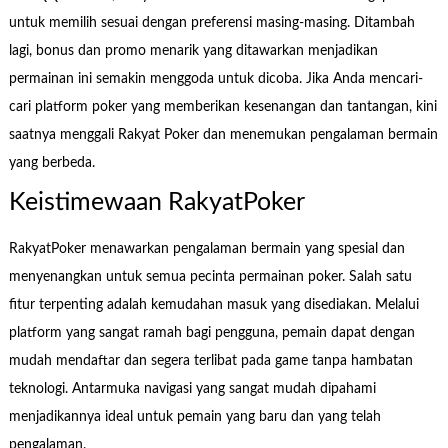
untuk memilih sesuai dengan preferensi masing-masing. Ditambah
lagi, bonus dan promo menarik yang ditawarkan menjadikan
permainan ini semakin menggoda untuk dicoba. Jika Anda mencari-
cari platform poker yang memberikan kesenangan dan tantangan, kini
saatnya menggali Rakyat Poker dan menemukan pengalaman bermain
yang berbeda.
Keistimewaan RakyatPoker
RakyatPoker menawarkan pengalaman bermain yang spesial dan
menyenangkan untuk semua pecinta permainan poker. Salah satu
fitur terpenting adalah kemudahan masuk yang disediakan. Melalui
platform yang sangat ramah bagi pengguna, pemain dapat dengan
mudah mendaftar dan segera terlibat pada game tanpa hambatan
teknologi. Antarmuka navigasi yang sangat mudah dipahami
menjadikannya ideal untuk pemain yang baru dan yang telah
pengalaman.