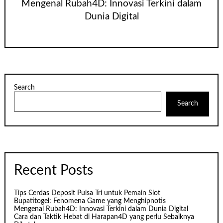
Mengenal Rubah4D: Innovasi Terkini dalam
Dunia Digital
Search
Search
Recent Posts
Tips Cerdas Deposit Pulsa Tri untuk Pemain Slot
Bupatitogel: Fenomena Game yang Menghipnotis
Mengenal Rubah4D: Innovasi Terkini dalam Dunia Digital
Cara dan Taktik Hebat di Harapan4D yang perlu Sebaiknya