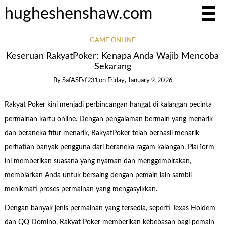
hugheshenshaw.com
GAME ONLINE
Keseruan RakyatPoker: Kenapa Anda Wajib Mencoba
Sekarang
By
SafASFsf231
on
Friday, January 9, 2026
Rakyat Poker kini menjadi perbincangan hangat di kalangan pecinta
permainan kartu online. Dengan pengalaman bermain yang menarik
dan beraneka fitur menarik, RakyatPoker telah berhasil menarik
perhatian banyak pengguna dari beraneka ragam kalangan. Platform
ini memberikan suasana yang nyaman dan menggembirakan,
membiarkan Anda untuk bersaing dengan pemain lain sambil
menikmati proses permainan yang mengasyikkan.
Dengan banyak jenis permainan yang tersedia, seperti Texas Holdem
dan QQ Domino, Rakyat Poker memberikan kebebasan bagi pemain