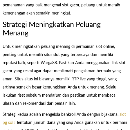
pemahaman yang baik mengenai slot gacor, peluang untuk meraih
kemenangan akan semakin meningkat.
Strategi Meningkatkan Peluang
Menang
Untuk meningkatkan peluang menang di permainan slot online,
penting untuk memilih situs slot yang terpercaya dan memiliki
reputasi baik, seperti Warga88. Pastikan Anda menggunakan link slot
gacor yang resmi agar dapat menikmati pengalaman bermain yang
aman. Situs-situs ini biasanya memiliki RTP live yang tinggi, yang
artinya semakin besar kemungkinan Anda untuk menang. Selalu
lakukan riset sebelum mendaftar, dan pastikan untuk membaca
ulasan dan rekomendasi dari pemain lain.
Strategi kedua adalah mengelola bankroll Anda dengan bijaksana.
slot
pg soft
Tentukan jumlah dana yang siap Anda gunakan untuk bermain