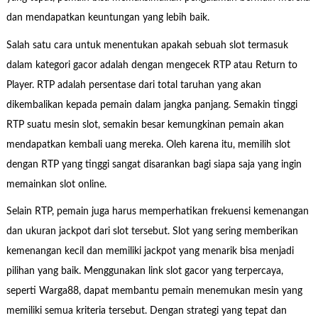
dan mendapatkan keuntungan yang lebih baik.
Salah satu cara untuk menentukan apakah sebuah slot termasuk
dalam kategori gacor adalah dengan mengecek RTP atau Return to
Player. RTP adalah persentase dari total taruhan yang akan
dikembalikan kepada pemain dalam jangka panjang. Semakin tinggi
RTP suatu mesin slot, semakin besar kemungkinan pemain akan
mendapatkan kembali uang mereka. Oleh karena itu, memilih slot
dengan RTP yang tinggi sangat disarankan bagi siapa saja yang ingin
memainkan slot online.
Selain RTP, pemain juga harus memperhatikan frekuensi kemenangan
dan ukuran jackpot dari slot tersebut. Slot yang sering memberikan
kemenangan kecil dan memiliki jackpot yang menarik bisa menjadi
pilihan yang baik. Menggunakan link slot gacor yang terpercaya,
seperti Warga88, dapat membantu pemain menemukan mesin yang
memiliki semua kriteria tersebut. Dengan strategi yang tepat dan