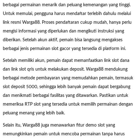
berbagai permainan menarik dan peluang kemenangan yang tinggi.
Untuk memulai, pengguna harus mendaftar terlebih dahulu melalui
link resmi Warga88. Proses pendaftaran cukup mudah, hanya perlu
mengisi informasi yang diperlukan dan mengikuti instruksi yang
diberikan. Setelah akun aktif, pemain bisa langsung mengakses
berbagai jenis permainan slot gacor yang tersedia di platform ini.
Setelah memiliki akun, pemain dapat memanfaatkan link slot dana
dan link slot qris untuk melakukan deposit. Warga88 mendukung
berbagai metode pembayaran yang memudahkan pemain, termasuk
slot deposit 5000, sehingga lebih banyak pemain dapat bergabung
dan menikmati berbagai fasilitas yang ditawarkan. Pastikan untuk
memeriksa RTP slot yang tersedia untuk memilih permainan dengan
peluang menang yang lebih baik.
Selain itu, Warga88 juga menawarkan fitur demo slot yang
memungkinkan pemain untuk mencoba permainan tanpa harus