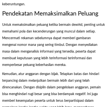
keberuntungan.
Pendekatan Memaksimalkan Peluang
Untuk memaksimalkan peluang ketika bermain dewi4d, penting untuk
memahami pola dan kecenderungan yang muncul dalam setiap.
Mencermati rekaman sebelumnya dapat memberi gambaran
mengenai nomor mana yang sering timbul. Dengan menyediakan
masa dalam menganalisis informasi yang tersedia, peserta dapat
membuat keputusan yang lebih terinformasi terinformasi dan
memperbesar peluang keberhasilan mereka.
Kemudian, atur anggaran dengan bijak. Tetapkan batas dan hindari
terpancing dalam melanjutkan bermain lebih dari yang telah
direncanakan. Dengan disiplin dalam pengelolaan anggaran, pemain
bisa menghindari rugi besar yang bisa berdampak negatif. Ini juga
memberi kesempatan peserta untuk terus berpartisipasi dalam