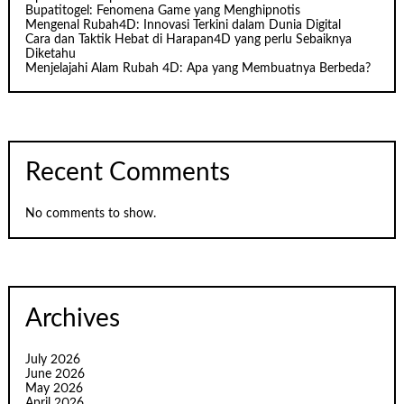
Bupatitogel: Fenomena Game yang Menghipnotis
Mengenal Rubah4D: Innovasi Terkini dalam Dunia Digital
Cara dan Taktik Hebat di Harapan4D yang perlu Sebaiknya
Diketahu
Menjelajahi Alam Rubah 4D: Apa yang Membuatnya Berbeda?
Recent Comments
No comments to show.
Archives
July 2026
June 2026
May 2026
April 2026