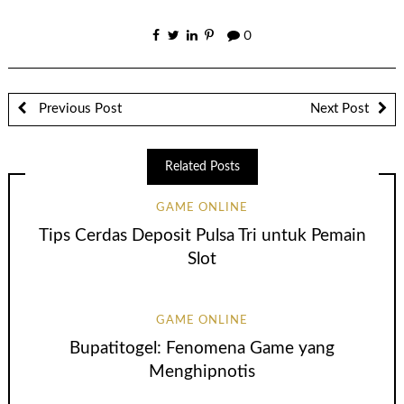
0
Previous Post
Next Post
Related Posts
GAME ONLINE
Tips Cerdas Deposit Pulsa Tri untuk Pemain
Slot
GAME ONLINE
Bupatitogel: Fenomena Game yang
Menghipnotis