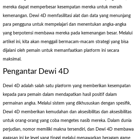
mereka dapat memperbesar kesempatan mereka untuk meraih
kemenangan. Dewi 4D memfasilitasi alat dan data yang menunjang
para pengguna untuk mempelajari dan menentukan angka-angka
yang berpotensi membawa mereka pada kemenangan besar. Melalui
artikel ini, kita akan menggali bermacam-macam strategi yang bisa
dijalani oleh pemain untuk memanfaatkan platform ini secara
maksimal.
Pengantar Dewi 4D
Dewi 4D adalah salah satu platform yang memberikan kesempatan
kepada para pemain dalam mendapatkan hasil positif dalam
permainan angka. Melalui sistem yang dikhususkan dengan spesifik,
Dewi 4D memberikan kemudahan dan aksesibilitas dan aksesibilitas
untuk orang-orang yang coba mengetes nasib mereka. Dalam dunia
perjudian, nomor memiliki makna tersendiri, dan Dewi 4D membawa
gagasan ini ke level yang tinggi melalui menawarkan beragam game