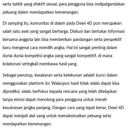
serta taktik yang efektif sesuai, para pengguna bisa melipatgandakan
peluang dalam mendapatkan kemenangan.
Di samping itu, komunitas di dalam pada Dewi 4D pun merupakan
salah satu aset yang sangat berharga. Diskusi dan bertukar informasi
bersama anggota lain bisa memberikan pandangan serta perspektif
baru mengenai cara memilih angka. Hal ini sangat penting dalam
dunia dunia kompetisi angka yang sangat kompetitif, di mana
kolaborasi seringkali membawa hasil yang.
Sebagai penutup, kesabaran serta ketekunan adalah kunci dalam
menggunakan platform ini. Walaupun hasil tidak selalu dapat bisa
diprediksi, selalu berfokus kepada rencana yang telah ditetapkan
tanpa emosi dapat menolong para pengguna untuk meraih
kesuksesan jangka panjang. Dengan cara yang tepat benar, Dewi 4D
dapat menjadi alat yang untuk memaksimalkan peluang serta
mendapatkan kemenangan.