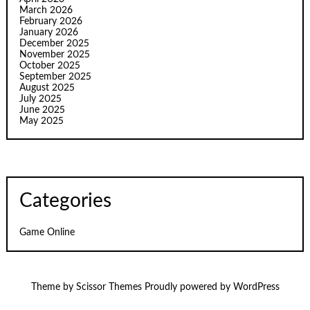
March 2026
February 2026
January 2026
December 2025
November 2025
October 2025
September 2025
August 2025
July 2025
June 2025
May 2025
Categories
Game Online
Theme by
Scissor Themes
Proudly powered by
WordPress