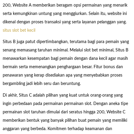
200, Website A memberikan beragam opsi permainan yang menarik
serta kemungkinan untung yang menggiurkan. Selain itu, website ini
dikenal dengan proses transaksi yang serta layanan pelanggan yang.
situs slot bet kecil
Situs B juga patut dipertimbangkan, terutama bagi para pemain yang
senang memasang taruhan minimal. Melalui slot bet minimal, Situs B
menawarkan kesempatan bagi pemain dengan dana kecil agar masih
bermain serta memenangkan penghargaan besar. Fitur bonus dan
penawaran yang kerap disediakan apa yang menyebabkan proses
bergambling jadi lebih seru dan beruntung.
Di akhir, Situs C adalah pilihan yang kuat untuk orang-orang yang
ingin perbedaan pada permainan permainan slot. Dengan aneka tipe
permainan slot taruhan dimulai dari seratus hingga 200, Website C
memberikan bentuk yang banyak pilihan buat pemain yang memiliki
anggaran yang berbeda. Komitmen terhadap keamanan dan