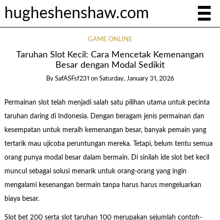
hugheshenshaw.com
GAME ONLINE
Taruhan Slot Kecil: Cara Mencetak Kemenangan
Besar dengan Modal Sedikit
By
SafASFsf231
on
Saturday, January 31, 2026
Permainan slot telah menjadi salah satu pilihan utama untuk pecinta
taruhan daring di Indonesia. Dengan beragam jenis permainan dan
kesempatan untuk meraih kemenangan besar, banyak pemain yang
tertarik mau ujicoba peruntungan mereka. Tetapi, belum tentu semua
orang punya modal besar dalam bermain. Di sinilah ide slot bet kecil
muncul sebagai solusi menarik untuk orang-orang yang ingin
mengalami kesenangan bermain tanpa harus harus mengeluarkan
biaya besar.
Slot bet 200 serta slot taruhan 100 merupakan sejumlah contoh-