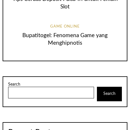
Slot
GAME ONLINE
Bupatitogel: Fenomena Game yang
Menghipnotis
Search
Search