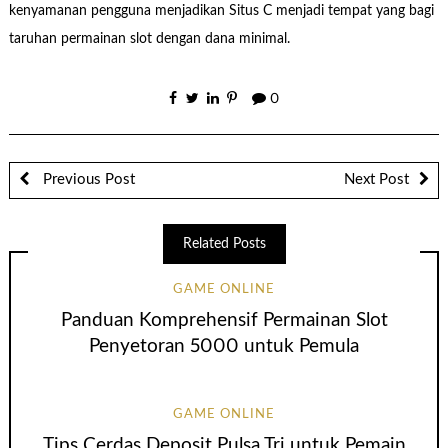
kenyamanan pengguna menjadikan Situs C menjadi tempat yang bagi
taruhan permainan slot dengan dana minimal.
0
Previous Post
Next Post
Related Posts
GAME ONLINE
Panduan Komprehensif Permainan Slot
Penyetoran 5000 untuk Pemula
GAME ONLINE
Tips Cerdas Deposit Pulsa Tri untuk Pemain