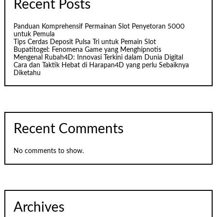
Recent Posts
Panduan Komprehensif Permainan Slot Penyetoran 5000
untuk Pemula
Tips Cerdas Deposit Pulsa Tri untuk Pemain Slot
Bupatitogel: Fenomena Game yang Menghipnotis
Mengenal Rubah4D: Innovasi Terkini dalam Dunia Digital
Cara dan Taktik Hebat di Harapan4D yang perlu Sebaiknya
Diketahu
Recent Comments
No comments to show.
Archives