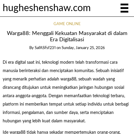
hugheshenshaw.com
GAME ONLINE
Warga88: Menggali Kekuatan Masyarakat di dalam
Era Digitalisasi
By
SafASFsf231
on
Sunday, January 25, 2026
Di era digital saat ini, teknologi modern telah transformasi cara
manusia berinteraksi dan menciptakan komunitas. Sebuah inisiatif
yang menarik perhatian adalah warga88, sebuah wadah yang
dirancang ditujukan untuk meningkatkan jaringan hubungan sosial
antara anggota-anggota. Dengan memanfaatkan teknologi terbaru,
platform ini memberikan tempat untuk setiap individu untuk berbagi
informasi, pengalaman, dan sumber daya, serta menciptakan
hubungan yang lebih kuat dalam masyarakat.
Ide warga88 tidak hanya sekadar mempertemukan orang-orang,