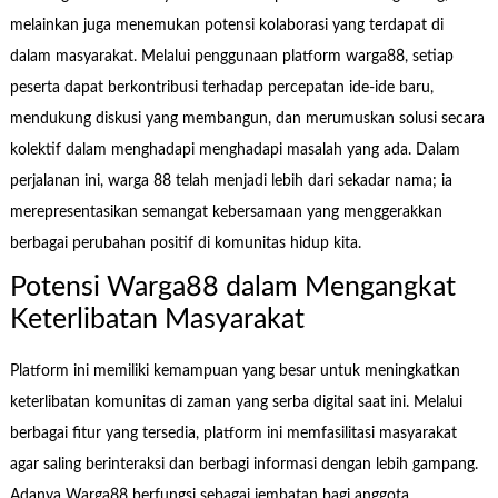
melainkan juga menemukan potensi kolaborasi yang terdapat di
dalam masyarakat. Melalui penggunaan platform warga88, setiap
peserta dapat berkontribusi terhadap percepatan ide-ide baru,
mendukung diskusi yang membangun, dan merumuskan solusi secara
kolektif dalam menghadapi menghadapi masalah yang ada. Dalam
perjalanan ini, warga 88 telah menjadi lebih dari sekadar nama; ia
merepresentasikan semangat kebersamaan yang menggerakkan
berbagai perubahan positif di komunitas hidup kita.
Potensi Warga88 dalam Mengangkat
Keterlibatan Masyarakat
Platform ini memiliki kemampuan yang besar untuk meningkatkan
keterlibatan komunitas di zaman yang serba digital saat ini. Melalui
berbagai fitur yang tersedia, platform ini memfasilitasi masyarakat
agar saling berinteraksi dan berbagi informasi dengan lebih gampang.
Adanya Warga88 berfungsi sebagai jembatan bagi anggota