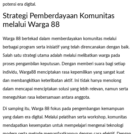
potensi era digital.
Strategi Pemberdayaan Komunitas
melalui Warga 88
Warga 88 bertekad dalam memberdayakan komunitas melalui
berbagai program serta inisiatif yang telah direncanakan dengan baik.
Salah satu strategi utama adalah melalui melibatkan warga pada
proses pengambilan keputusan. Dengan memberi suara bagi setiap
individu, Warga88 menciptakan rasa kepemilikan yang sangat kuat
dan membangkitkan keterlibatan aktif. Ini tidak hanya menolong
dalam mencapai menciptakan solusi yang lebih relevan, namun serta
meneguhkan rasa kebersamaan antara anggota.
Di samping itu, Warga 88 fokus pada pengembangan kemampuan
yang dalam era digital. Melalui pelatihan serta workshop, komunitas
mendapatkan kesempatan untuk mempelajari mengenai teknologi