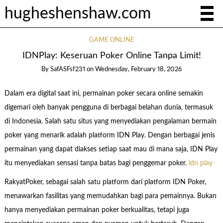
hugheshenshaw.com
GAME ONLINE
IDNPlay: Keseruan Poker Online Tanpa Limit!
By
SafASFsf231
on
Wednesday, February 18, 2026
Dalam era digital saat ini, permainan poker secara online semakin
digemari oleh banyak pengguna di berbagai belahan dunia, termasuk
di Indonesia. Salah satu situs yang menyediakan pengalaman bermain
poker yang menarik adalah platform IDN Play. Dengan berbagai jenis
permainan yang dapat diakses setiap saat mau di mana saja, IDN Play
itu menyediakan sensasi tanpa batas bagi penggemar poker.
idn play
RakyatPoker, sebagai salah satu platform dari platform IDN Poker,
menawarkan fasilitas yang memudahkan bagi para pemainnya. Bukan
hanya menyediakan permainan poker berkualitas, tetapi juga