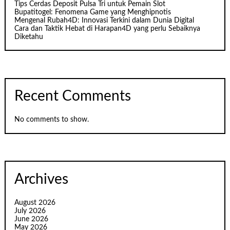
Tips Cerdas Deposit Pulsa Tri untuk Pemain Slot
Bupatitogel: Fenomena Game yang Menghipnotis
Mengenal Rubah4D: Innovasi Terkini dalam Dunia Digital
Cara dan Taktik Hebat di Harapan4D yang perlu Sebaiknya
Diketahu
Recent Comments
No comments to show.
Archives
August 2026
July 2026
June 2026
May 2026