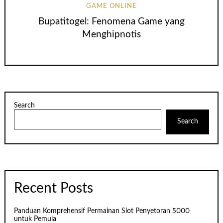
GAME ONLINE
Bupatitogel: Fenomena Game yang
Menghipnotis
Search
Search
Recent Posts
Panduan Komprehensif Permainan Slot Penyetoran 5000
untuk Pemula