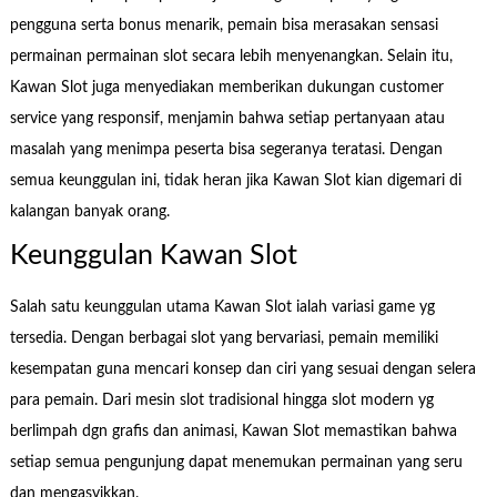
pengguna serta bonus menarik, pemain bisa merasakan sensasi
permainan permainan slot secara lebih menyenangkan. Selain itu,
Kawan Slot juga menyediakan memberikan dukungan customer
service yang responsif, menjamin bahwa setiap pertanyaan atau
masalah yang menimpa peserta bisa segeranya teratasi. Dengan
semua keunggulan ini, tidak heran jika Kawan Slot kian digemari di
kalangan banyak orang.
Keunggulan Kawan Slot
Salah satu keunggulan utama Kawan Slot ialah variasi game yg
tersedia. Dengan berbagai slot yang bervariasi, pemain memiliki
kesempatan guna mencari konsep dan ciri yang sesuai dengan selera
para pemain. Dari mesin slot tradisional hingga slot modern yg
berlimpah dgn grafis dan animasi, Kawan Slot memastikan bahwa
setiap semua pengunjung dapat menemukan permainan yang seru
dan mengasyikkan.