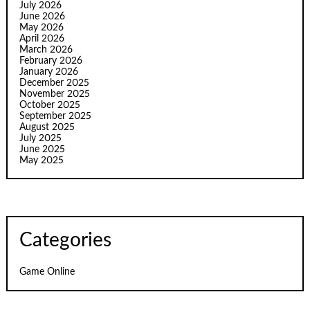
July 2026
June 2026
May 2026
April 2026
March 2026
February 2026
January 2026
December 2025
November 2025
October 2025
September 2025
August 2025
July 2025
June 2025
May 2025
Categories
Game Online