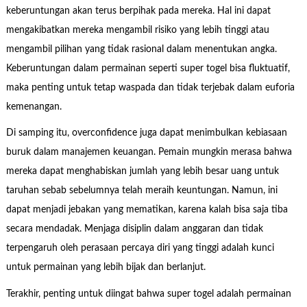
keberuntungan akan terus berpihak pada mereka. Hal ini dapat
mengakibatkan mereka mengambil risiko yang lebih tinggi atau
mengambil pilihan yang tidak rasional dalam menentukan angka.
Keberuntungan dalam permainan seperti super togel bisa fluktuatif,
maka penting untuk tetap waspada dan tidak terjebak dalam euforia
kemenangan.
Di samping itu, overconfidence juga dapat menimbulkan kebiasaan
buruk dalam manajemen keuangan. Pemain mungkin merasa bahwa
mereka dapat menghabiskan jumlah yang lebih besar uang untuk
taruhan sebab sebelumnya telah meraih keuntungan. Namun, ini
dapat menjadi jebakan yang mematikan, karena kalah bisa saja tiba
secara mendadak. Menjaga disiplin dalam anggaran dan tidak
terpengaruh oleh perasaan percaya diri yang tinggi adalah kunci
untuk permainan yang lebih bijak dan berlanjut.
Terakhir, penting untuk diingat bahwa super togel adalah permainan