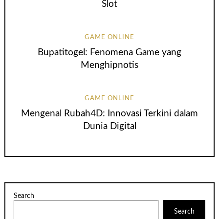
Slot
GAME ONLINE
Bupatitogel: Fenomena Game yang
Menghipnotis
GAME ONLINE
Mengenal Rubah4D: Innovasi Terkini dalam
Dunia Digital
Search
Search