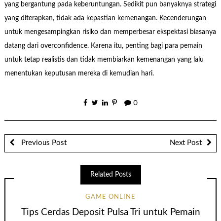
yang bergantung pada keberuntungan. Sedikit pun banyaknya strategi
yang diterapkan, tidak ada kepastian kemenangan. Kecenderungan
untuk mengesampingkan risiko dan memperbesar ekspektasi biasanya
datang dari overconfidence. Karena itu, penting bagi para pemain
untuk tetap realistis dan tidak membiarkan kemenangan yang lalu
menentukan keputusan mereka di kemudian hari.
0
Previous Post
Next Post
Related Posts
GAME ONLINE
Tips Cerdas Deposit Pulsa Tri untuk Pemain