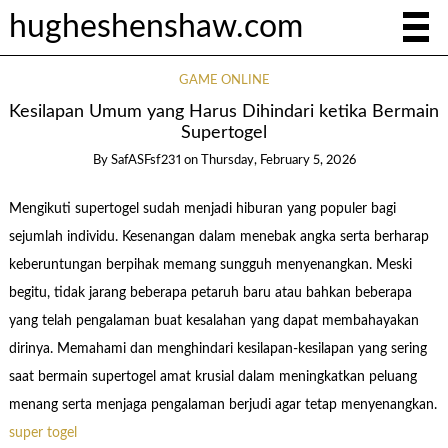
hugheshenshaw.com
GAME ONLINE
Kesilapan Umum yang Harus Dihindari ketika Bermain
Supertogel
By
SafASFsf231
on
Thursday, February 5, 2026
Mengikuti supertogel sudah menjadi hiburan yang populer bagi
sejumlah individu. Kesenangan dalam menebak angka serta berharap
keberuntungan berpihak memang sungguh menyenangkan. Meski
begitu, tidak jarang beberapa petaruh baru atau bahkan beberapa
yang telah pengalaman buat kesalahan yang dapat membahayakan
dirinya. Memahami dan menghindari kesilapan-kesilapan yang sering
saat bermain supertogel amat krusial dalam meningkatkan peluang
menang serta menjaga pengalaman berjudi agar tetap menyenangkan.
super togel