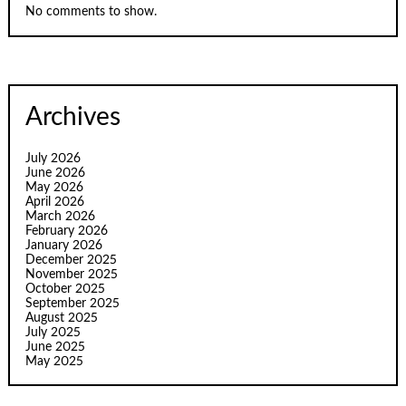
No comments to show.
Archives
July 2026
June 2026
May 2026
April 2026
March 2026
February 2026
January 2026
December 2025
November 2025
October 2025
September 2025
August 2025
July 2025
June 2025
May 2025