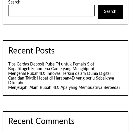
Search
Search
Recent Posts
Tips Cerdas Deposit Pulsa Tri untuk Pemain Slot
Bupatitogel: Fenomena Game yang Menghipnotis
Mengenal Rubah4D: Innovasi Terkini dalam Dunia Digital
Cara dan Taktik Hebat di Harapan4D yang perlu Sebaiknya
Diketahu
Menjelajahi Alam Rubah 4D: Apa yang Membuatnya Berbeda?
Recent Comments