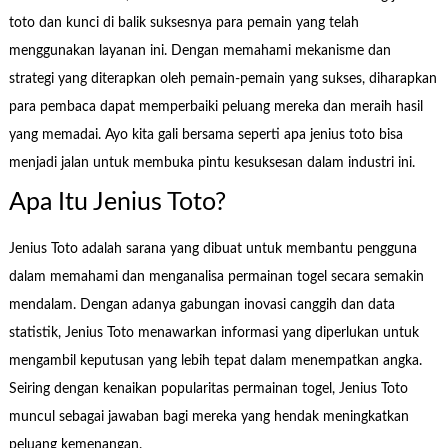
toto dan kunci di balik suksesnya para pemain yang telah
menggunakan layanan ini. Dengan memahami mekanisme dan
strategi yang diterapkan oleh pemain-pemain yang sukses, diharapkan
para pembaca dapat memperbaiki peluang mereka dan meraih hasil
yang memadai. Ayo kita gali bersama seperti apa jenius toto bisa
menjadi jalan untuk membuka pintu kesuksesan dalam industri ini.
Apa Itu Jenius Toto?
Jenius Toto adalah sarana yang dibuat untuk membantu pengguna
dalam memahami dan menganalisa permainan togel secara semakin
mendalam. Dengan adanya gabungan inovasi canggih dan data
statistik, Jenius Toto menawarkan informasi yang diperlukan untuk
mengambil keputusan yang lebih tepat dalam menempatkan angka.
Seiring dengan kenaikan popularitas permainan togel, Jenius Toto
muncul sebagai jawaban bagi mereka yang hendak meningkatkan
peluang kemenangan.