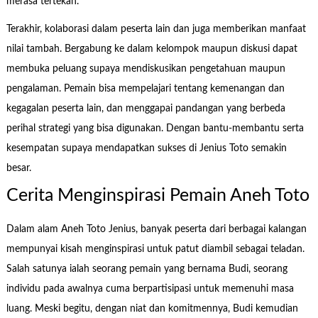
merasa tertekan.
Terakhir, kolaborasi dalam peserta lain dan juga memberikan manfaat
nilai tambah. Bergabung ke dalam kelompok maupun diskusi dapat
membuka peluang supaya mendiskusikan pengetahuan maupun
pengalaman. Pemain bisa mempelajari tentang kemenangan dan
kegagalan peserta lain, dan menggapai pandangan yang berbeda
perihal strategi yang bisa digunakan. Dengan bantu-membantu serta
kesempatan supaya mendapatkan sukses di Jenius Toto semakin
besar.
Cerita Menginspirasi Pemain Aneh Toto
Dalam alam Aneh Toto Jenius, banyak peserta dari berbagai kalangan
mempunyai kisah menginspirasi untuk patut diambil sebagai teladan.
Salah satunya ialah seorang pemain yang bernama Budi, seorang
individu pada awalnya cuma berpartisipasi untuk memenuhi masa
luang. Meski begitu, dengan niat dan komitmennya, Budi kemudian