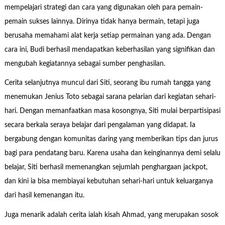
mempelajari strategi dan cara yang digunakan oleh para pemain-
pemain sukses lainnya. Dirinya tidak hanya bermain, tetapi juga
berusaha memahami alat kerja setiap permainan yang ada. Dengan
cara ini, Budi berhasil mendapatkan keberhasilan yang signifikan dan
mengubah kegiatannya sebagai sumber penghasilan.
Cerita selanjutnya muncul dari Siti, seorang ibu rumah tangga yang
menemukan Jenius Toto sebagai sarana pelarian dari kegiatan sehari-
hari. Dengan memanfaatkan masa kosongnya, Siti mulai berpartisipasi
secara berkala seraya belajar dari pengalaman yang didapat. Ia
bergabung dengan komunitas daring yang memberikan tips dan jurus
bagi para pendatang baru. Karena usaha dan keinginannya demi selalu
belajar, Siti berhasil memenangkan sejumlah penghargaan jackpot,
dan kini ia bisa membiayai kebutuhan sehari-hari untuk keluarganya
dari hasil kemenangan itu.
Juga menarik adalah cerita ialah kisah Ahmad, yang merupakan sosok