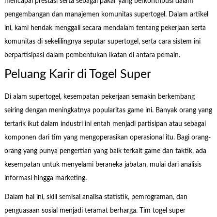
mencapai prestasi serta sebagai pakar yang berkontribusi dalam
pengembangan dan manajemen komunitas supertogel. Dalam artikel
ini, kami hendak menggali secara mendalam tentang pekerjaan serta
komunitas di sekelilingnya seputar supertogel, serta cara sistem ini
berpartisipasi dalam pembentukan ikatan di antara pemain.
Peluang Karir di Togel Super
Di alam supertogel, kesempatan pekerjaan semakin berkembang
seiring dengan meningkatnya popularitas game ini. Banyak orang yang
tertarik ikut dalam industri ini entah menjadi partisipan atau sebagai
komponen dari tim yang mengoperasikan operasional itu. Bagi orang-
orang yang punya pengertian yang baik terkait game dan taktik, ada
kesempatan untuk menyelami beraneka jabatan, mulai dari analisis
informasi hingga marketing.
Dalam hal ini, skill semisal analisa statistik, pemrograman, dan
penguasaan sosial menjadi teramat berharga. Tim togel super