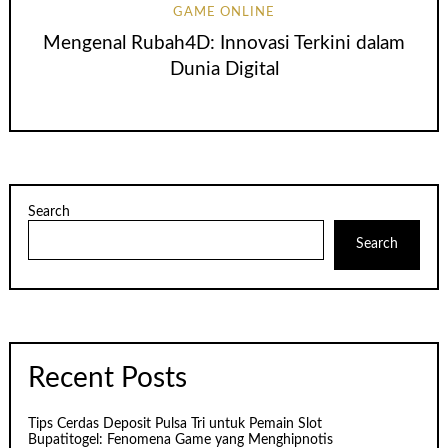
GAME ONLINE
Mengenal Rubah4D: Innovasi Terkini dalam
Dunia Digital
Search
Search
Recent Posts
Tips Cerdas Deposit Pulsa Tri untuk Pemain Slot
Bupatitogel: Fenomena Game yang Menghipnotis