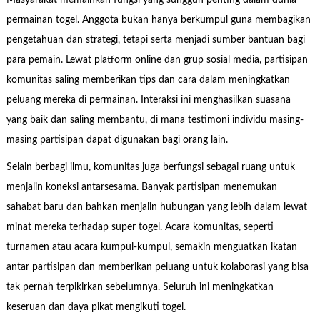
permainan togel. Anggota bukan hanya berkumpul guna membagikan
pengetahuan dan strategi, tetapi serta menjadi sumber bantuan bagi
para pemain. Lewat platform online dan grup sosial media, partisipan
komunitas saling memberikan tips dan cara dalam meningkatkan
peluang mereka di permainan. Interaksi ini menghasilkan suasana
yang baik dan saling membantu, di mana testimoni individu masing-
masing partisipan dapat digunakan bagi orang lain.
Selain berbagi ilmu, komunitas juga berfungsi sebagai ruang untuk
menjalin koneksi antarsesama. Banyak partisipan menemukan
sahabat baru dan bahkan menjalin hubungan yang lebih dalam lewat
minat mereka terhadap super togel. Acara komunitas, seperti
turnamen atau acara kumpul-kumpul, semakin menguatkan ikatan
antar partisipan dan memberikan peluang untuk kolaborasi yang bisa
tak pernah terpikirkan sebelumnya. Seluruh ini meningkatkan
keseruan dan daya pikat mengikuti togel.