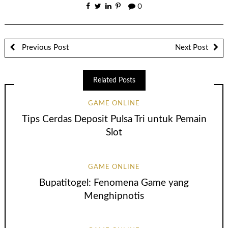
0
Previous Post
Next Post
Related Posts
GAME ONLINE
Tips Cerdas Deposit Pulsa Tri untuk Pemain
Slot
GAME ONLINE
Bupatitogel: Fenomena Game yang
Menghipnotis