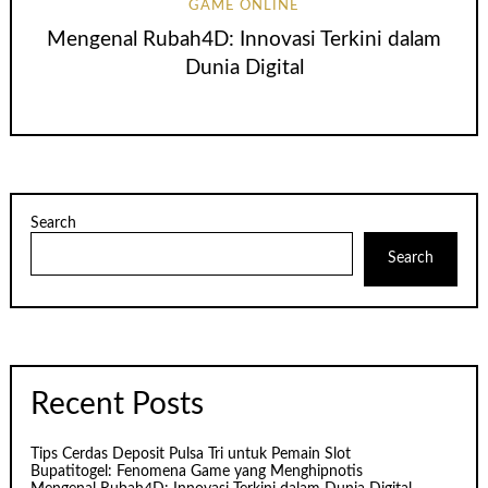
GAME ONLINE
Mengenal Rubah4D: Innovasi Terkini dalam
Dunia Digital
Search
Search
Recent Posts
Tips Cerdas Deposit Pulsa Tri untuk Pemain Slot
Bupatitogel: Fenomena Game yang Menghipnotis