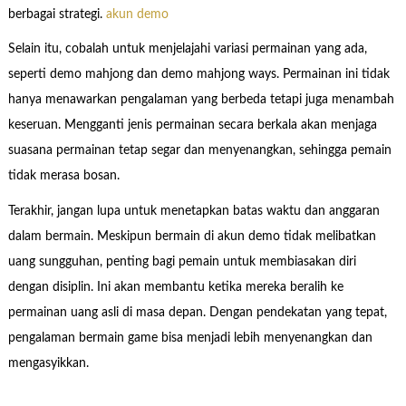
berbagai strategi.
akun demo
Selain itu, cobalah untuk menjelajahi variasi permainan yang ada,
seperti demo mahjong dan demo mahjong ways. Permainan ini tidak
hanya menawarkan pengalaman yang berbeda tetapi juga menambah
keseruan. Mengganti jenis permainan secara berkala akan menjaga
suasana permainan tetap segar dan menyenangkan, sehingga pemain
tidak merasa bosan.
Terakhir, jangan lupa untuk menetapkan batas waktu dan anggaran
dalam bermain. Meskipun bermain di akun demo tidak melibatkan
uang sungguhan, penting bagi pemain untuk membiasakan diri
dengan disiplin. Ini akan membantu ketika mereka beralih ke
permainan uang asli di masa depan. Dengan pendekatan yang tepat,
pengalaman bermain game bisa menjadi lebih menyenangkan dan
mengasyikkan.