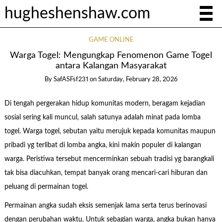
hugheshenshaw.com
GAME ONLINE
Warga Togel: Mengungkap Fenomenon Game Togel
antara Kalangan Masyarakat
By
SafASFsf231
on
Saturday, February 28, 2026
Di tengah pergerakan hidup komunitas modern, beragam kejadian
sosial sering kali muncul, salah satunya adalah minat pada lomba
togel. Warga togel, sebutan yaitu merujuk kepada komunitas maupun
pribadi yg terlibat di lomba angka, kini makin populer di kalangan
warga. Peristiwa tersebut mencerminkan sebuah tradisi yg barangkali
tak bisa diacuhkan, tempat banyak orang mencari-cari hiburan dan
peluang di permainan togel.
Permainan angka sudah eksis semenjak lama serta terus berinovasi
dengan perubahan waktu. Untuk sebagian warga, angka bukan hanya