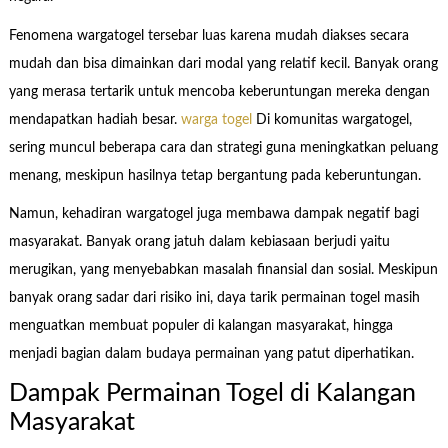
Fenomena wargatogel tersebar luas karena mudah diakses secara
mudah dan bisa dimainkan dari modal yang relatif kecil. Banyak orang
yang merasa tertarik untuk mencoba keberuntungan mereka dengan
mendapatkan hadiah besar.
warga togel
Di komunitas wargatogel,
sering muncul beberapa cara dan strategi guna meningkatkan peluang
menang, meskipun hasilnya tetap bergantung pada keberuntungan.
Namun, kehadiran wargatogel juga membawa dampak negatif bagi
masyarakat. Banyak orang jatuh dalam kebiasaan berjudi yaitu
merugikan, yang menyebabkan masalah finansial dan sosial. Meskipun
banyak orang sadar dari risiko ini, daya tarik permainan togel masih
menguatkan membuat populer di kalangan masyarakat, hingga
menjadi bagian dalam budaya permainan yang patut diperhatikan.
Dampak Permainan Togel di Kalangan
Masyarakat