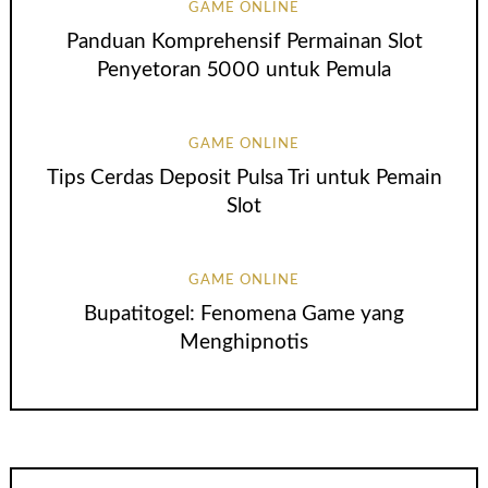
GAME ONLINE
Panduan Komprehensif Permainan Slot
Penyetoran 5000 untuk Pemula
GAME ONLINE
Tips Cerdas Deposit Pulsa Tri untuk Pemain
Slot
GAME ONLINE
Bupatitogel: Fenomena Game yang
Menghipnotis