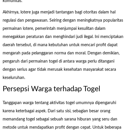
komunitas.
Akhirnya, lotere juga menjadi tantangan bagi otoritas dalam hal
regulasi dan pengawasan. Seiring dengan meningkatnya popularitas
permainan lotere, pemerintah menjumpai kesulitan dalam
menegakkan peraturan dan menghindari judi ilegal. Ini menciptakan
daerah tersebut, di mana kebutuhan untuk mencari profit dapat
mengarah pada pelanggaran norma dan moral. Dengan demikian,
pengaruh dari permainan togel di antara warga perlu ditangani
dengan serius agar tidak merusak kesehatan masyarakat secara
keseluruhan.
Persepsi Warga terhadap Togel
Tanggapan warga tentang aktivitas togel umumnya dipengaruhi
karena keterbagai aspek. Dari satu sisi, sebagian besar orang
memandang togel sebagai sebuah sarana hiburan yang seru dan
metode untuk mendapatkan profit dengan cepat. Untuk beberapa