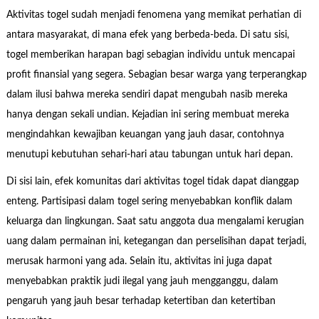
Aktivitas togel sudah menjadi fenomena yang memikat perhatian di
antara masyarakat, di mana efek yang berbeda-beda. Di satu sisi,
togel memberikan harapan bagi sebagian individu untuk mencapai
profit finansial yang segera. Sebagian besar warga yang terperangkap
dalam ilusi bahwa mereka sendiri dapat mengubah nasib mereka
hanya dengan sekali undian. Kejadian ini sering membuat mereka
mengindahkan kewajiban keuangan yang jauh dasar, contohnya
menutupi kebutuhan sehari-hari atau tabungan untuk hari depan.
Di sisi lain, efek komunitas dari aktivitas togel tidak dapat dianggap
enteng. Partisipasi dalam togel sering menyebabkan konflik dalam
keluarga dan lingkungan. Saat satu anggota dua mengalami kerugian
uang dalam permainan ini, ketegangan dan perselisihan dapat terjadi,
merusak harmoni yang ada. Selain itu, aktivitas ini juga dapat
menyebabkan praktik judi ilegal yang jauh mengganggu, dalam
pengaruh yang jauh besar terhadap ketertiban dan ketertiban