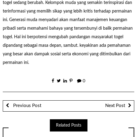
togel sedang berubah. Kelompok muda yang semakin terinspirasi dan
terinformasi yang memilih sikap yang lebih kritis terhadap permainan
ini. Generasi muda menyadari akan manfaat manajemen keuangan
pribadi serta memahami bahaya yang tersembunyi di balik permainan
togel. Hal ini berpotensi mengubah pandangan masyarakat togel
dipandang sebagai masa depan, sambut. keyakinan ada pemahaman
yang besar akan dampak sosial serta ekonomi yang ditimbulkan dari
permainan ini.
0
Previous Post
Next Post
Related Posts