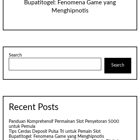
Bupatitogel: Fenomena Game yang
Menghipnotis
Search
Search
Recent Posts
Panduan Komprehensif Permainan Slot Penyetoran 5000
untuk Pemula
Tips Cerdas Deposit Pulsa Tri untuk Pemain Slot
Bupatitogel: Fenomena Game yang Menghipnotis