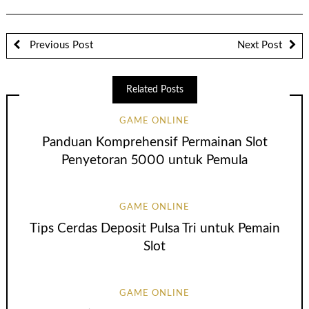
Previous Post
Next Post
Related Posts
GAME ONLINE
Panduan Komprehensif Permainan Slot
Penyetoran 5000 untuk Pemula
GAME ONLINE
Tips Cerdas Deposit Pulsa Tri untuk Pemain
Slot
GAME ONLINE