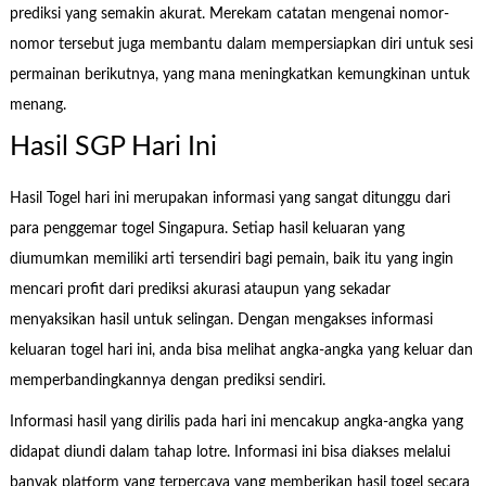
prediksi yang semakin akurat. Merekam catatan mengenai nomor-
nomor tersebut juga membantu dalam mempersiapkan diri untuk sesi
permainan berikutnya, yang mana meningkatkan kemungkinan untuk
menang.
Hasil SGP Hari Ini
Hasil Togel hari ini merupakan informasi yang sangat ditunggu dari
para penggemar togel Singapura. Setiap hasil keluaran yang
diumumkan memiliki arti tersendiri bagi pemain, baik itu yang ingin
mencari profit dari prediksi akurasi ataupun yang sekadar
menyaksikan hasil untuk selingan. Dengan mengakses informasi
keluaran togel hari ini, anda bisa melihat angka-angka yang keluar dan
memperbandingkannya dengan prediksi sendiri.
Informasi hasil yang dirilis pada hari ini mencakup angka-angka yang
didapat diundi dalam tahap lotre. Informasi ini bisa diakses melalui
banyak platform yang terpercaya yang memberikan hasil togel secara