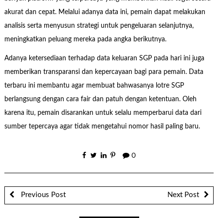
akurat dan cepat. Melalui adanya data ini, pemain dapat melakukan
analisis serta menyusun strategi untuk pengeluaran selanjutnya,
meningkatkan peluang mereka pada angka berikutnya.
Adanya ketersediaan terhadap data keluaran SGP pada hari ini juga
memberikan transparansi dan kepercayaan bagi para pemain. Data
terbaru ini membantu agar membuat bahwasanya lotre SGP
berlangsung dengan cara fair dan patuh dengan ketentuan. Oleh
karena itu, pemain disarankan untuk selalu memperbarui data dari
sumber tepercaya agar tidak mengetahui nomor hasil paling baru.
0
Previous Post
Next Post