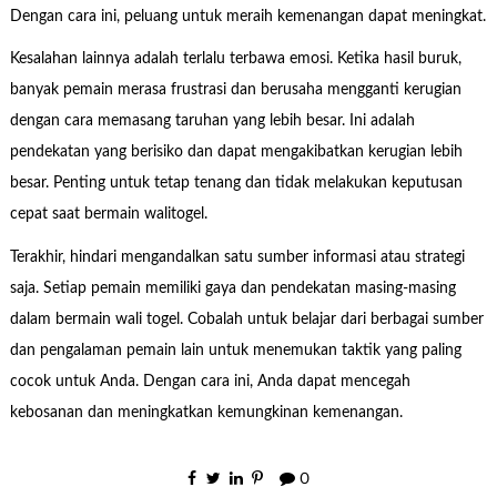
Dengan cara ini, peluang untuk meraih kemenangan dapat meningkat.
Kesalahan lainnya adalah terlalu terbawa emosi. Ketika hasil buruk,
banyak pemain merasa frustrasi dan berusaha mengganti kerugian
dengan cara memasang taruhan yang lebih besar. Ini adalah
pendekatan yang berisiko dan dapat mengakibatkan kerugian lebih
besar. Penting untuk tetap tenang dan tidak melakukan keputusan
cepat saat bermain walitogel.
Terakhir, hindari mengandalkan satu sumber informasi atau strategi
saja. Setiap pemain memiliki gaya dan pendekatan masing-masing
dalam bermain wali togel. Cobalah untuk belajar dari berbagai sumber
dan pengalaman pemain lain untuk menemukan taktik yang paling
cocok untuk Anda. Dengan cara ini, Anda dapat mencegah
kebosanan dan meningkatkan kemungkinan kemenangan.
0