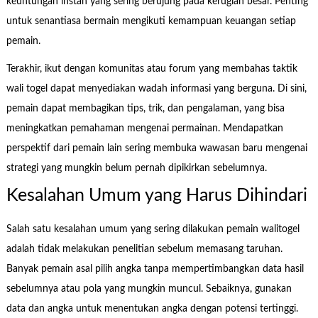
keuntungan instan yang sering berujung pada kerugian besar. Penting
untuk senantiasa bermain mengikuti kemampuan keuangan setiap
pemain.
Terakhir, ikut dengan komunitas atau forum yang membahas taktik
wali togel dapat menyediakan wadah informasi yang berguna. Di sini,
pemain dapat membagikan tips, trik, dan pengalaman, yang bisa
meningkatkan pemahaman mengenai permainan. Mendapatkan
perspektif dari pemain lain sering membuka wawasan baru mengenai
strategi yang mungkin belum pernah dipikirkan sebelumnya.
Kesalahan Umum yang Harus Dihindari
Salah satu kesalahan umum yang sering dilakukan pemain walitogel
adalah tidak melakukan penelitian sebelum memasang taruhan.
Banyak pemain asal pilih angka tanpa mempertimbangkan data hasil
sebelumnya atau pola yang mungkin muncul. Sebaiknya, gunakan
data dan angka untuk menentukan angka dengan potensi tertinggi.