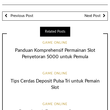
Previous Post
Next Post
Related Posts
GAME ONLINE
Panduan Komprehensif Permainan Slot
Penyetoran 5000 untuk Pemula
GAME ONLINE
Tips Cerdas Deposit Pulsa Tri untuk Pemain
Slot
GAME ONLINE