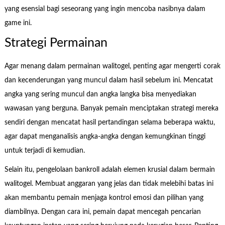
yang esensial bagi seseorang yang ingin mencoba nasibnya dalam
game ini.
Strategi Permainan
Agar menang dalam permainan walitogel, penting agar mengerti corak
dan kecenderungan yang muncul dalam hasil sebelum ini. Mencatat
angka yang sering muncul dan angka langka bisa menyediakan
wawasan yang berguna. Banyak pemain menciptakan strategi mereka
sendiri dengan mencatat hasil pertandingan selama beberapa waktu,
agar dapat menganalisis angka-angka dengan kemungkinan tinggi
untuk terjadi di kemudian.
Selain itu, pengelolaan bankroll adalah elemen krusial dalam bermain
walitogel. Membuat anggaran yang jelas dan tidak melebihi batas ini
akan membantu pemain menjaga kontrol emosi dan pilihan yang
diambilnya. Dengan cara ini, pemain dapat mencegah pencarian