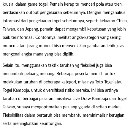
krusial dalam game togel. Pemain kerap tu mencari pola atau tren
berdasarkan output pengeluaran sebelumnya. Dengan menganalisis
informasi dari pengeluaran togel sebelumnya, seperti keluaran China,
Taiwan, dan Jepang, pemain dapat mengambil keputusan yang lebih
baik terinformasi. Contohnya, melihat angka-kategori yang sering
muncul atau jarang muncul bisa menyediakan gambaran lebih jelas
mengenai angka mana yang bisa dipilih.
Selain itu, menggunakan taktik taruhan yg fleksibel juga bisa
menambah peluang menang. Beberapa peserta memilih untuk
melakukan taruhan di beberapa kategori, misalnya Toto Togel atau
Togel Kamboja, untuk diversifikasi risiko mereka. Ini bisa artinya
taruhan di berbagai pasaran, misalnya Live Draw Kamboja dan Togel
Taiwan, supaya mengoptimalkan peluang yg ada di setiap market.
Fleksibilitas dalam bertaruh bisa membantu meminimalisir kerugian
serta meningkatkan keuntungan.