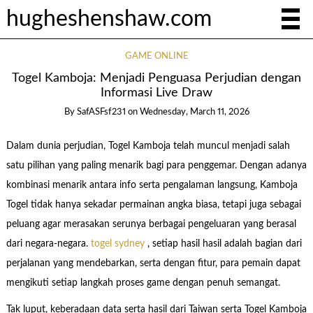
hugheshenshaw.com
GAME ONLINE
Togel Kamboja: Menjadi Penguasa Perjudian dengan
Informasi Live Draw
By
SafASFsf231
on
Wednesday, March 11, 2026
Dalam dunia perjudian, Togel Kamboja telah muncul menjadi salah
satu pilihan yang paling menarik bagi para penggemar. Dengan adanya
kombinasi menarik antara info serta pengalaman langsung, Kamboja
Togel tidak hanya sekadar permainan angka biasa, tetapi juga sebagai
peluang agar merasakan serunya berbagai pengeluaran yang berasal
dari negara-negara.
togel sydney
, setiap hasil hasil adalah bagian dari
perjalanan yang mendebarkan, serta dengan fitur, para pemain dapat
mengikuti setiap langkah proses game dengan penuh semangat.
Tak luput, keberadaan data serta hasil dari Taiwan serta Togel Kamboja