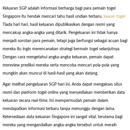
Keluaran SGP adalah informasi berharga bagi para pemain togel
Singapore itu hendak mencari tahu hasil undian terbaru.
kawan togel
Tiada hari hari, hasil keluaran dipublikasikan dengan resmi yang
mencakup angka-angka yang ditarik. Pengeluaran ini tidak hanya
menjadi sorotan para pemain, tetapi juga berfungsi sebagai acuan bagi
mereka itu ingin merencanakan strategi bermain togel selanjutnya.
Dengan cara mengetahui angka-angka keluaran, pemain dapat
mereview prediksi mereka serta mencoba mencari pola-pola yang
mungkin akan muncul di hasil-hasil yang akan datang.
Agar melihat pengeluaran SGP hari ini, Anda dapat mengakses situs
resmi dan platform togel online yang menyediakan memberikan data
keluaran secara real-time. Ini mempermudah pemain dalam
mendapatkan informasi terbaru tanpa menunggu dengan lama.
Ketersediaan data keluaran Singapore ini sangat vital, terutama bagi
mereka yang mengandalkan angka-angka tersebut untuk meraih