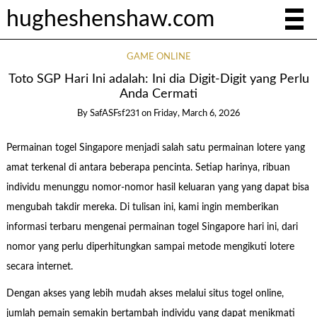
hugheshenshaw.com
GAME ONLINE
Toto SGP Hari Ini adalah: Ini dia Digit-Digit yang Perlu
Anda Cermati
By
SafASFsf231
on
Friday, March 6, 2026
Permainan togel Singapore menjadi salah satu permainan lotere yang
amat terkenal di antara beberapa pencinta. Setiap harinya, ribuan
individu menunggu nomor-nomor hasil keluaran yang yang dapat bisa
mengubah takdir mereka. Di tulisan ini, kami ingin memberikan
informasi terbaru mengenai permainan togel Singapore hari ini, dari
nomor yang perlu diperhitungkan sampai metode mengikuti lotere
secara internet.
Dengan akses yang lebih mudah akses melalui situs togel online,
jumlah pemain semakin bertambah individu yang dapat menikmati