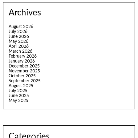
Archives
August 2026
July 2026
June 2026
May 2026
April 2026
March 2026
February 2026
January 2026
December 2025
November 2025
October 2025
September 2025
August 2025
July 2025
June 2025
May 2025
Categories