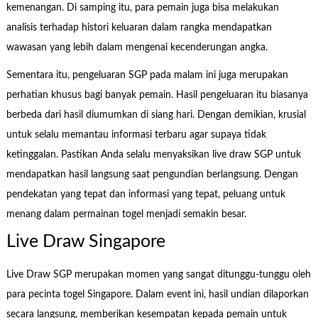
kemenangan. Di samping itu, para pemain juga bisa melakukan
analisis terhadap histori keluaran dalam rangka mendapatkan
wawasan yang lebih dalam mengenai kecenderungan angka.
Sementara itu, pengeluaran SGP pada malam ini juga merupakan
perhatian khusus bagi banyak pemain. Hasil pengeluaran itu biasanya
berbeda dari hasil diumumkan di siang hari. Dengan demikian, krusial
untuk selalu memantau informasi terbaru agar supaya tidak
ketinggalan. Pastikan Anda selalu menyaksikan live draw SGP untuk
mendapatkan hasil langsung saat pengundian berlangsung. Dengan
pendekatan yang tepat dan informasi yang tepat, peluang untuk
menang dalam permainan togel menjadi semakin besar.
Live Draw Singapore
Live Draw SGP merupakan momen yang sangat ditunggu-tunggu oleh
para pecinta togel Singapore. Dalam event ini, hasil undian dilaporkan
secara langsung, memberikan kesempatan kepada pemain untuk