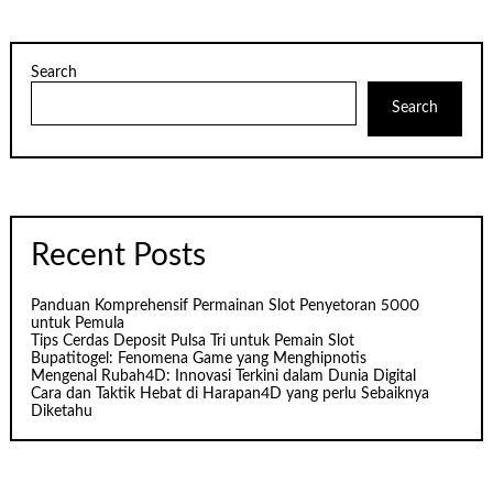
Search
Search
Recent Posts
Panduan Komprehensif Permainan Slot Penyetoran 5000
untuk Pemula
Tips Cerdas Deposit Pulsa Tri untuk Pemain Slot
Bupatitogel: Fenomena Game yang Menghipnotis
Mengenal Rubah4D: Innovasi Terkini dalam Dunia Digital
Cara dan Taktik Hebat di Harapan4D yang perlu Sebaiknya
Diketahu