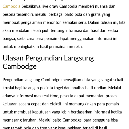
Cambodia
Sebaliknya, live draw Cambodia memberi nuansa dan
pesona tersendiri, melalui berbagai paito pola dan grafis yang
membuat pengalaman menonton semakin seru. Dalam tulisan ini, kita
akan mendalami lebih jauh tentang informasi dan hasil dari kedua
bangsa, serta cara para pemain dapat menggunakan informasi ini
untuk meningkatkan hasil permainan mereka.
Ulasan Pengundian Langsung
Cambodge
Pengundian langsung Cambodge menyajikan data yang sangat sekali
krusial bagi kalangan pecinta togel dan analisis hasil undian. Melalui
adanya informasi mas real-time, peserta dapat memantau proses
keluaran secara cepat dan efektif. Ini memungkinkan para pemain
untuk membuat keputusan yang lebih berdasarkan informasi ketika
memasang taruhan. Melalui paito Cambodge, para pengguna bisa
mengamati pola dan tren yang kemungkinan terjadi di hasil