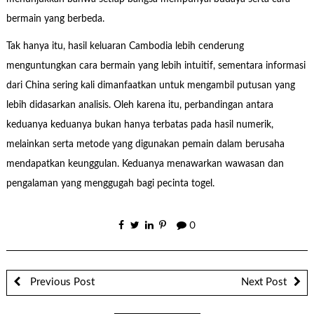
bermain yang berbeda.
Tak hanya itu, hasil keluaran Cambodia lebih cenderung
menguntungkan cara bermain yang lebih intuitif, sementara informasi
dari China sering kali dimanfaatkan untuk mengambil putusan yang
lebih didasarkan analisis. Oleh karena itu, perbandingan antara
keduanya keduanya bukan hanya terbatas pada hasil numerik,
melainkan serta metode yang digunakan pemain dalam berusaha
mendapatkan keunggulan. Keduanya menawarkan wawasan dan
pengalaman yang menggugah bagi pecinta togel.
0
Previous Post
Next Post