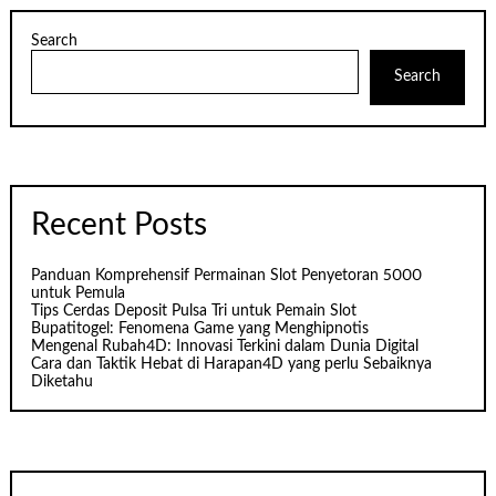
Search
Search
Recent Posts
Panduan Komprehensif Permainan Slot Penyetoran 5000
untuk Pemula
Tips Cerdas Deposit Pulsa Tri untuk Pemain Slot
Bupatitogel: Fenomena Game yang Menghipnotis
Mengenal Rubah4D: Innovasi Terkini dalam Dunia Digital
Cara dan Taktik Hebat di Harapan4D yang perlu Sebaiknya
Diketahu