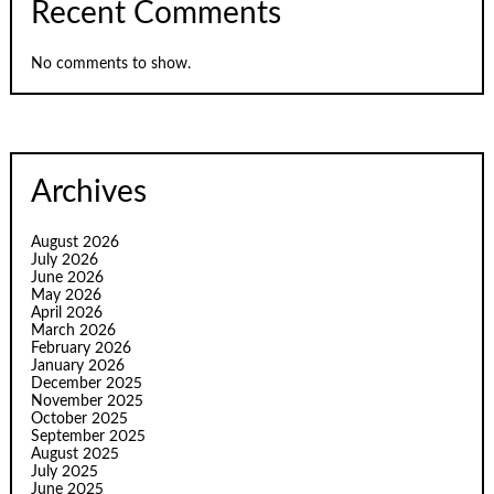
Recent Comments
No comments to show.
Archives
August 2026
July 2026
June 2026
May 2026
April 2026
March 2026
February 2026
January 2026
December 2025
November 2025
October 2025
September 2025
August 2025
July 2025
June 2025