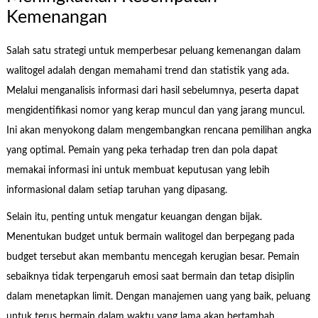
Kemenangan
Salah satu strategi untuk memperbesar peluang kemenangan dalam
walitogel adalah dengan memahami trend dan statistik yang ada.
Melalui menganalisis informasi dari hasil sebelumnya, peserta dapat
mengidentifikasi nomor yang kerap muncul dan yang jarang muncul.
Ini akan menyokong dalam mengembangkan rencana pemilihan angka
yang optimal. Pemain yang peka terhadap tren dan pola dapat
memakai informasi ini untuk membuat keputusan yang lebih
informasional dalam setiap taruhan yang dipasang.
Selain itu, penting untuk mengatur keuangan dengan bijak.
Menentukan budget untuk bermain walitogel dan berpegang pada
budget tersebut akan membantu mencegah kerugian besar. Pemain
sebaiknya tidak terpengaruh emosi saat bermain dan tetap disiplin
dalam menetapkan limit. Dengan manajemen uang yang baik, peluang
untuk terus bermain dalam waktu yang lama akan bertambah,