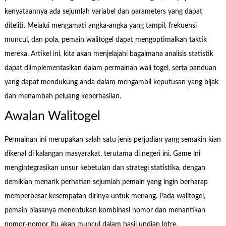
kenyataannya ada sejumlah variabel dan parameters yang dapat
diteliti. Melalui mengamati angka-angka yang tampil, frekuensi
muncul, dan pola, pemain walitogel dapat mengoptimalkan taktik
mereka. Artikel ini, kita akan menjelajahi bagaimana analisis statistik
dapat diimplementasikan dalam permainan wali togel, serta panduan
yang dapat mendukung anda dalam mengambil keputusan yang bijak
dan menambah peluang keberhasilan.
Awalan Walitogel
Permainan ini merupakan salah satu jenis perjudian yang semakin kian
dikenal di kalangan masyarakat, terutama di negeri ini. Game ini
mengintegrasikan unsur kebetulan dan strategi statistika, dengan
demikian menarik perhatian sejumlah pemain yang ingin berharap
memperbesar kesempatan dirinya untuk menang. Pada walitogel,
pemain biasanya menentukan kombinasi nomor dan menantikan
nomor-nomor itu akan muncul dalam hasil undian lotre.