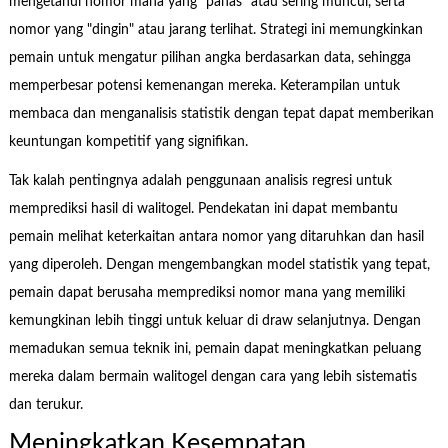
mengetahui nomor mana yang "panas" atau sering muncul, serta
nomor yang "dingin" atau jarang terlihat. Strategi ini memungkinkan
pemain untuk mengatur pilihan angka berdasarkan data, sehingga
memperbesar potensi kemenangan mereka. Keterampilan untuk
membaca dan menganalisis statistik dengan tepat dapat memberikan
keuntungan kompetitif yang signifikan.
Tak kalah pentingnya adalah penggunaan analisis regresi untuk
memprediksi hasil di walitogel. Pendekatan ini dapat membantu
pemain melihat keterkaitan antara nomor yang ditaruhkan dan hasil
yang diperoleh. Dengan mengembangkan model statistik yang tepat,
pemain dapat berusaha memprediksi nomor mana yang memiliki
kemungkinan lebih tinggi untuk keluar di draw selanjutnya. Dengan
memadukan semua teknik ini, pemain dapat meningkatkan peluang
mereka dalam bermain walitogel dengan cara yang lebih sistematis
dan terukur.
Meningkatkan Kesempatan