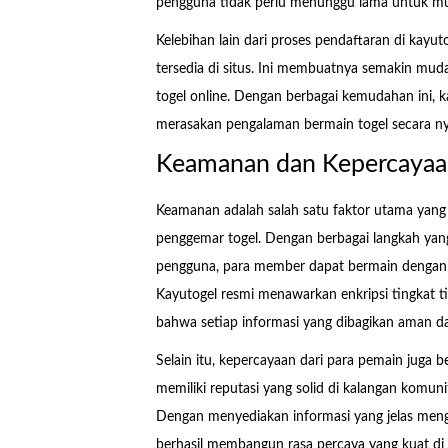
pengguna tidak perlu menunggu lama untuk mu
Kelebihan lain dari proses pendaftaran di kay
tersedia di situs. Ini membuatnya semakin mud
togel online. Dengan berbagai kemudahan ini, 
merasakan pengalaman bermain togel secara n
Keamanan dan Kepercaya
Keamanan adalah salah satu faktor utama yang
penggemar togel. Dengan berbagai langkah yang
pengguna, para member dapat bermain dengan 
Kayutogel resmi menawarkan enkripsi tingkat 
bahwa setiap informasi yang dibagikan aman da
Selain itu, kepercayaan dari para pemain juga 
memiliki reputasi yang solid di kalangan komuni
Dengan menyediakan informasi yang jelas menge
berhasil membangun rasa percaya yang kuat di 