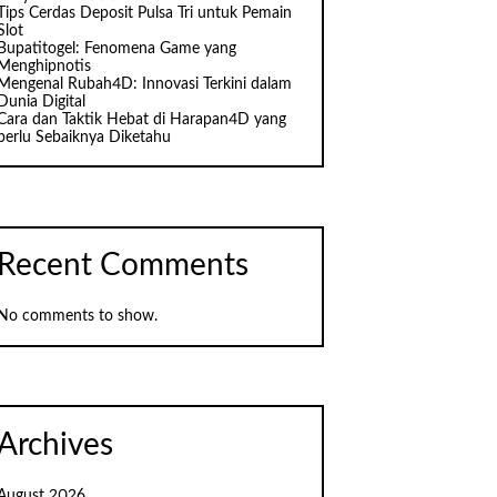
Tips Cerdas Deposit Pulsa Tri untuk Pemain
Slot
Bupatitogel: Fenomena Game yang
Menghipnotis
Mengenal Rubah4D: Innovasi Terkini dalam
Dunia Digital
Cara dan Taktik Hebat di Harapan4D yang
perlu Sebaiknya Diketahu
Recent Comments
No comments to show.
Archives
August 2026