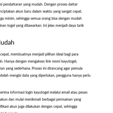
psi pendaftaran yang mudah. Dengan proses daftar
enciptakan akun baru dalam waktu yang sangat cepat.
juga minim, sehingga semua orang bisa dengan mudah
an togel yang ditawarkan. Ini jelas menjadi daya tarik
Mudah
cepat, membuatnya menjadi pilihan ideal bagi para
in. Hanya dengan mengakses link resmi kayutogel,
n yang sederhana. Proses ini dirancang agar pemula
etelah mengisi data yang diperlukan, pengguna hanya perlu
rima informasi login kayutogel melalui email atau pesan
s akun dan mulai menikmati berbagai permainan yang
rifikasi akun juga dilakukan dengan cepat, sehingga