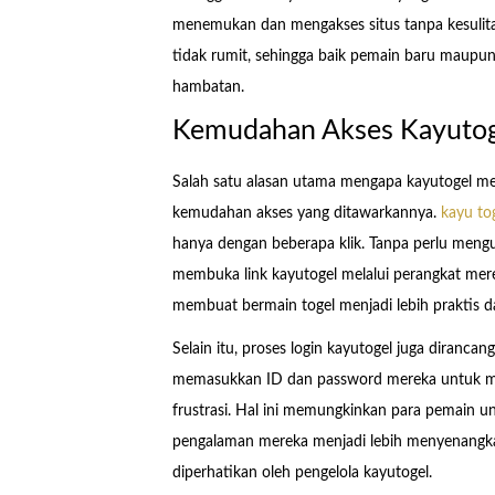
menemukan dan mengakses situs tanpa kesulitan
tidak rumit, sehingga baik pemain baru maupu
hambatan.
Kemudahan Akses Kayutog
Salah satu alasan utama mengapa kayutogel me
kemudahan akses yang ditawarkannya.
kayu to
hanya dengan beberapa klik. Tanpa perlu meng
membuka link kayutogel melalui perangkat mere
membuat bermain togel menjadi lebih praktis d
Selain itu, proses login kayutogel juga diranca
memasukkan ID dan password mereka untuk ma
frustrasi. Hal ini memungkinkan para pemain u
pengalaman mereka menjadi lebih menyenangkan
diperhatikan oleh pengelola kayutogel.