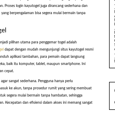
. Proses login kayutogel juga dirancang sederhana dan
n yang berpengalaman bisa segera mulai bermain tanpa
el
njadi pilihan utama para penggemar togel adalah
gel
dapat dengan mudah mengunjungi situs kayutogel resmi
unduh aplikasi tambahan, para pemain dapat langsung
ka, baik itu komputer, tablet, maupun smartphone. Ini
an cepat.
ng agar sangat sederhana. Pengguna hanya perlu
suk ke akun, tanpa prosedur rumit yang sering membuat
ntuk segera mulai bermain tanpa hambatan, sehingga
. Kecepatan dan efisiensi dalam akses ini memang sangat