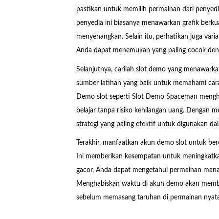
pastikan untuk memilih permainan dari penyedia
penyedia ini biasanya menawarkan grafik berkual
menyenangkan. Selain itu, perhatikan juga var
Anda dapat menemukan yang paling cocok den
Selanjutnya, carilah slot demo yang menawarkan 
sumber latihan yang baik untuk memahami cara
Demo slot seperti Slot Demo Spaceman mengh
belajar tanpa risiko kehilangan uang. Dengan 
strategi yang paling efektif untuk digunakan d
Terakhir, manfaatkan akun demo slot untuk ber
Ini memberikan kesempatan untuk meningkatka
gacor, Anda dapat mengetahui permainan mana 
Menghabiskan waktu di akun demo akan member
sebelum memasang taruhan di permainan nyata