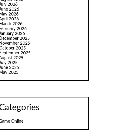
July 2026
June 2026
May 2026
April 2026
March 2026
February 2026
January 2026
December 2025
November 2025
October 2025
September 2025
August 2025
July 2025
June 2025
May 2025
Categories
Game Online