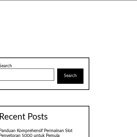
Search
Search
Recent Posts
Panduan Komprehensif Permainan Slot
Penyetoran 5000 untuk Pemula