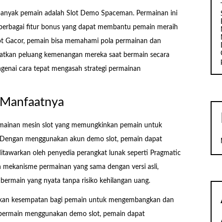
banyak pemain adalah Slot Demo Spaceman. Permainan ini
 berbagai fitur bonus yang dapat membantu pemain meraih
 Gacor, pemain bisa memahami pola permainan dan
katkan peluang kemenangan mereka saat bermain secara
engenai cara tepat mengasah strategi permainan
 Manfaatnya
rmainan mesin slot yang memungkinkan pemain untuk
Dengan menggunakan akun demo slot, pemain dapat
ditawarkan oleh penyedia perangkat lunak seperti Pragmatic
n mekanisme permainan yang sama dengan versi asli,
ermain yang nyata tanpa risiko kehilangan uang.
ikan kesempatan bagi pemain untuk mengembangkan dan
bermain menggunakan demo slot, pemain dapat