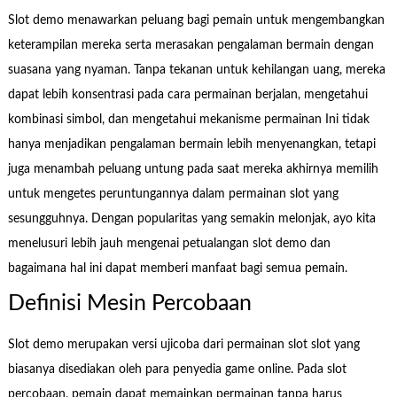
Slot demo menawarkan peluang bagi pemain untuk mengembangkan
keterampilan mereka serta merasakan pengalaman bermain dengan
suasana yang nyaman. Tanpa tekanan untuk kehilangan uang, mereka
dapat lebih konsentrasi pada cara permainan berjalan, mengetahui
kombinasi simbol, dan mengetahui mekanisme permainan Ini tidak
hanya menjadikan pengalaman bermain lebih menyenangkan, tetapi
juga menambah peluang untung pada saat mereka akhirnya memilih
untuk mengetes peruntungannya dalam permainan slot yang
sesungguhnya. Dengan popularitas yang semakin melonjak, ayo kita
menelusuri lebih jauh mengenai petualangan slot demo dan
bagaimana hal ini dapat memberi manfaat bagi semua pemain.
Definisi Mesin Percobaan
Slot demo merupakan versi ujicoba dari permainan slot slot yang
biasanya disediakan oleh para penyedia game online. Pada slot
percobaan, pemain dapat memainkan permainan tanpa harus