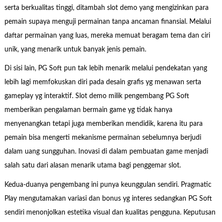
serta berkualitas tinggi, ditambah slot demo yang mengizinkan para
pemain supaya menguji permainan tanpa ancaman finansial. Melalui
daftar permainan yang luas, mereka memuat beragam tema dan ciri
unik, yang menarik untuk banyak jenis pemain.
Di sisi lain, PG Soft pun tak lebih menarik melalui pendekatan yang
lebih lagi memfokuskan diri pada desain grafis yg menawan serta
gameplay yg interaktif. Slot demo milik pengembang PG Soft
memberikan pengalaman bermain game yg tidak hanya
menyenangkan tetapi juga memberikan mendidik, karena itu para
pemain bisa mengerti mekanisme permainan sebelumnya berjudi
dalam uang sungguhan. Inovasi di dalam pembuatan game menjadi
salah satu dari alasan menarik utama bagi penggemar slot.
Kedua-duanya pengembang ini punya keunggulan sendiri. Pragmatic
Play mengutamakan variasi dan bonus yg interes sedangkan PG Soft
sendiri menonjolkan estetika visual dan kualitas pengguna. Keputusan