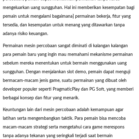
mengeluarkan uang sungguhan. Hal ini memberikan kesempatan bagi
pemain untuk mengalami bagaimana] permainan bekerja, fitur yang
tersedia, dan kesempatan untuk menang yang ditawarkan tanpa
adanya risiko keuangan.
Permainan mesin percobaan sangat diminati di kalangan kalangan
para pemain baru yang ingin mau memahami mekanisme permainan
sebelum mereka menentukan untuk bermain menggunakan uang
sungguhan. Dengan menjalankan slot demo, pemain dapat menguji
bermacam-macam jenis game, suatu permainan yang dibuat oleh
developer populer seperti PragmaticPlay dan PG Soft, yang memberi
berbagai konsep dan fitur yang menarik.
Keuntungan lain dari mesin percobaan adalah kemampuan agar
latihan serta mengembangkan taktik. Para pemain bisa mencoba
macam-macam strategi serta mengetahui cara game merespons
tanpa adanya tekanan yang seringkali terjadi saat bermain