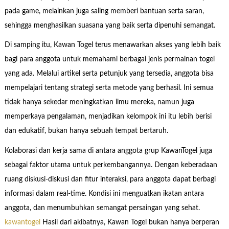
pada game, melainkan juga saling memberi bantuan serta saran,
sehingga menghasilkan suasana yang baik serta dipenuhi semangat.
Di samping itu, Kawan Togel terus menawarkan akses yang lebih baik
bagi para anggota untuk memahami berbagai jenis permainan togel
yang ada. Melalui artikel serta petunjuk yang tersedia, anggota bisa
mempelajari tentang strategi serta metode yang berhasil. Ini semua
tidak hanya sekedar meningkatkan ilmu mereka, namun juga
memperkaya pengalaman, menjadikan kelompok ini itu lebih berisi
dan edukatif, bukan hanya sebuah tempat bertaruh.
Kolaborasi dan kerja sama di antara anggota grup KawanTogel juga
sebagai faktor utama untuk perkembangannya. Dengan keberadaan
ruang diskusi-diskusi dan fitur interaksi, para anggota dapat berbagi
informasi dalam real-time. Kondisi ini menguatkan ikatan antara
anggota, dan menumbuhkan semangat persaingan yang sehat.
kawantogel
Hasil dari akibatnya, Kawan Togel bukan hanya berperan