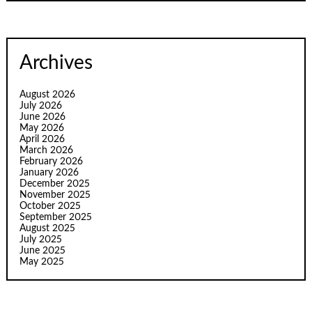
Archives
August 2026
July 2026
June 2026
May 2026
April 2026
March 2026
February 2026
January 2026
December 2025
November 2025
October 2025
September 2025
August 2025
July 2025
June 2025
May 2025