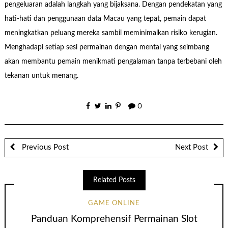
pengeluaran adalah langkah yang bijaksana. Dengan pendekatan yang
hati-hati dan penggunaan data Macau yang tepat, pemain dapat
meningkatkan peluang mereka sambil meminimalkan risiko kerugian.
Menghadapi setiap sesi permainan dengan mental yang seimbang
akan membantu pemain menikmati pengalaman tanpa terbebani oleh
tekanan untuk menang.
0
Previous Post
Next Post
Related Posts
GAME ONLINE
Panduan Komprehensif Permainan Slot