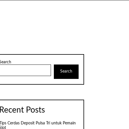
Search
Search
Recent Posts
Tips Cerdas Deposit Pulsa Tri untuk Pemain
Slot