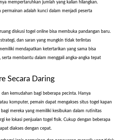
nya mempertaruhkan jumlah yang kalian hilangkan.
am permainan adalah kunci dalam menjadi peserta
ruang diskusi togel online bisa membuka pandangan baru.
trategi, dan saran yang mungkin tidak terlintas
memiliki mendapatkan ketertarikan yang sama bisa
, serta membantu dalam menggali angka-angka tepat
e Secara Daring
 dan kemudahan bagi beberapa pecinta. Hanya
 atau komputer, pemain dapat mengakses situs togel kapan
 bagi mereka yang memiliki kesibukan dalam rutinitas
rgi ke lokasi penjualan togel fisik. Cukup dengan beberapa
 dapat diakses dengan cepat.