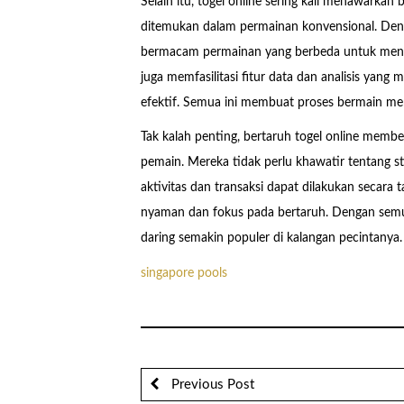
Selain itu, togel online sering kali menawarka
ditemukan dalam permainan konvensional. De
bermacam permainan yang berbeda untuk menam
juga memfasilitasi fitur data dan analisis ya
efektif. Semua ini membuat proses bermain men
Tak kalah penting, bertaruh togel online member
pemain. Mereka tidak perlu khawatir tentang st
aktivitas dan transaksi dapat dilakukan secara
nyaman dan fokus pada bertaruh. Dengan semua 
daring semakin populer di kalangan pecintanya.
singapore pools
Previous Post