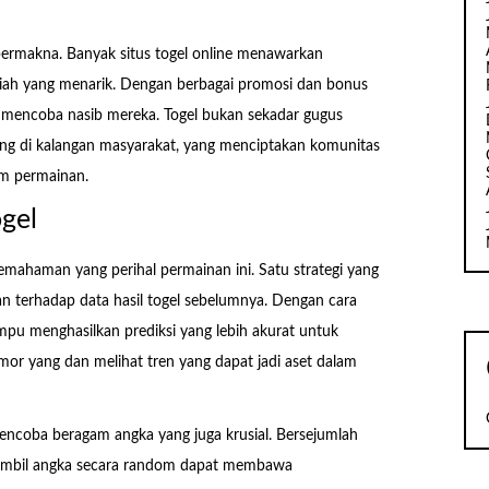
g bermakna. Banyak situs togel online menawarkan
ah yang menarik. Dengan berbagai promosi dan bonus
k mencoba nasib mereka. Togel bukan sekadar gugus
yang di kalangan masyarakat, yang menciptakan komunitas
am permainan.
ogel
mahaman yang perihal permainan ini. Satu strategi yang
an terhadap data hasil togel sebelumnya. Dengan cara
u menghasilkan prediksi yang lebih akurat untuk
mor yang dan melihat tren yang dapat jadi aset dalam
mencoba beragam angka yang juga krusial. Bersejumlah
gambil angka secara random dapat membawa