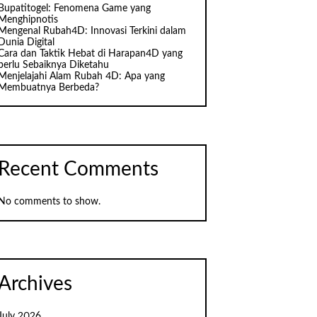
Bupatitogel: Fenomena Game yang
Menghipnotis
Mengenal Rubah4D: Innovasi Terkini dalam
Dunia Digital
Cara dan Taktik Hebat di Harapan4D yang
perlu Sebaiknya Diketahu
Menjelajahi Alam Rubah 4D: Apa yang
Membuatnya Berbeda?
Recent Comments
No comments to show.
Archives
July 2026