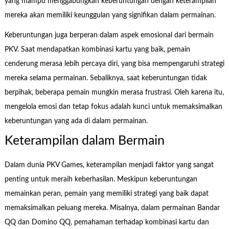
yang mampu menggabungkan keberuntungan dengan keterampilan
mereka akan memiliki keunggulan yang signifikan dalam permainan.
Keberuntungan juga berperan dalam aspek emosional dari bermain
PKV. Saat mendapatkan kombinasi kartu yang baik, pemain
cenderung merasa lebih percaya diri, yang bisa mempengaruhi strategi
mereka selama permainan. Sebaliknya, saat keberuntungan tidak
berpihak, beberapa pemain mungkin merasa frustrasi. Oleh karena itu,
mengelola emosi dan tetap fokus adalah kunci untuk memaksimalkan
keberuntungan yang ada di dalam permainan.
Keterampilan dalam Bermain
Dalam dunia PKV Games, keterampilan menjadi faktor yang sangat
penting untuk meraih keberhasilan. Meskipun keberuntungan
memainkan peran, pemain yang memiliki strategi yang baik dapat
memaksimalkan peluang mereka. Misalnya, dalam permainan Bandar
QQ dan Domino QQ, pemahaman terhadap kombinasi kartu dan