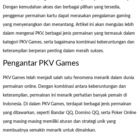
Dengan kemudahan akses dan berbagai pilihan yang tersedia,
penggemar permainan kartu dapat merasakan pengalaman gaming
yang menyenangkan dan menantang. Artikel ini akan mengulas lebih
dalam mengenai PKV, berbagai jenis permainan yang termasuk dalam
kategori PKV Games, serta bagaimana kombinasi keberuntungan dan
keterampilan berperan penting dalam meraih sukses.
Pengantar PKV Games
PKV Games telah menjadi salah satu fenomena menarik dalam dunia
permainan online. Dengan kombinasi antara keberuntungan dan
keterampilan, permainan ini menarik perhatian banyak pemain di
Indonesia. Di dalam PKV Games, terdapat berbagai jenis permainan
yang ditawarkan, seperti Bandar QQ, Domino QQ, serta Poker Online
yang masing-masing memiliki aturan dan strategi unik yang
membuatnya semakin menarik untuk dimainkan.