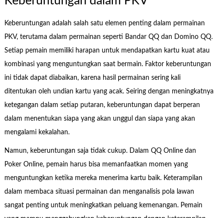
Keberuntungan dalam PKV
Keberuntungan adalah salah satu elemen penting dalam permainan
PKV, terutama dalam permainan seperti Bandar QQ dan Domino QQ.
Setiap pemain memiliki harapan untuk mendapatkan kartu kuat atau
kombinasi yang menguntungkan saat bermain. Faktor keberuntungan
ini tidak dapat diabaikan, karena hasil permainan sering kali
ditentukan oleh undian kartu yang acak. Seiring dengan meningkatnya
ketegangan dalam setiap putaran, keberuntungan dapat berperan
dalam menentukan siapa yang akan unggul dan siapa yang akan
mengalami kekalahan.
Namun, keberuntungan saja tidak cukup. Dalam QQ Online dan
Poker Online, pemain harus bisa memanfaatkan momen yang
menguntungkan ketika mereka menerima kartu baik. Keterampilan
dalam membaca situasi permainan dan menganalisis pola lawan
sangat penting untuk meningkatkan peluang kemenangan. Pemain