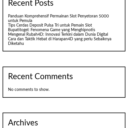
Recent Posts
Panduan Komprehensif Permainan Slot Penyetoran 5000
untuk Pemula
Tips Cerdas Deposit Pulsa Tri untuk Pemain Slot
Bupatitogel: Fenomena Game yang Menghipnotis
Mengenal Rubah4D: Innovasi Terkini dalam Dunia Digital
Cara dan Taktik Hebat di Harapan4D yang perlu Sebaiknya
Diketahu
Recent Comments
No comments to show.
Archives