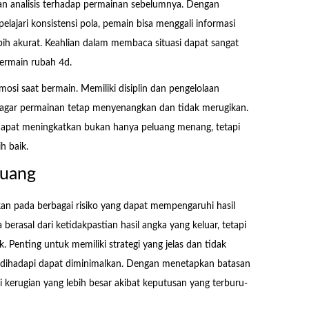
ukan analisis terhadap permainan sebelumnya. Dengan
ajari konsistensi pola, pemain bisa menggali informasi
ih akurat. Keahlian dalam membaca situasi dapat sangat
ermain rubah 4d.
emosi saat bermain. Memiliki disiplin dan pengelolaan
a agar permainan tetap menyenangkan dan tidak merugikan.
dapat meningkatkan bukan hanya peluang menang, tetapi
h baik.
luang
an pada berbagai risiko yang dapat mempengaruhi hasil
 berasal dari ketidakpastian hasil angka yang keluar, tetapi
 Penting untuk memiliki strategi yang jelas dan tidak
g dihadapi dapat diminimalkan. Dengan menetapkan batasan
i kerugian yang lebih besar akibat keputusan yang terburu-