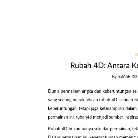
G
Rubah 4D: Antara K
By
SafASFsf23
Dunia permainan angka dan keberuntungan sela
yang sedang marak adalah rubah 4D, sebuah is
keberuntungan, tetapi juga keterampilan dalam
permainan ini, rubah4d menjadi sumber inspira
Rubah 4D bukan hanya sekadar permainan, tetap
Dalam permainan ini, keberuntungan memang 