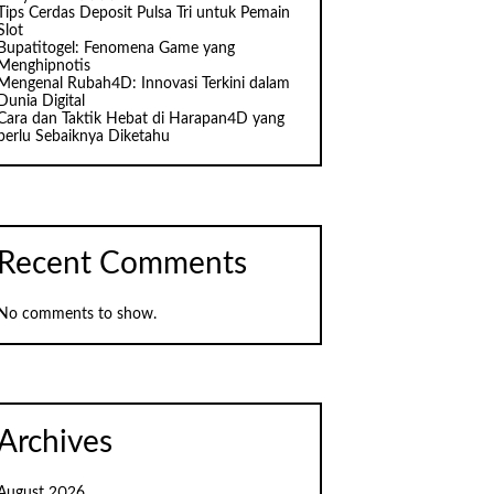
Tips Cerdas Deposit Pulsa Tri untuk Pemain
Slot
Bupatitogel: Fenomena Game yang
Menghipnotis
Mengenal Rubah4D: Innovasi Terkini dalam
Dunia Digital
Cara dan Taktik Hebat di Harapan4D yang
perlu Sebaiknya Diketahu
Recent Comments
No comments to show.
Archives
August 2026