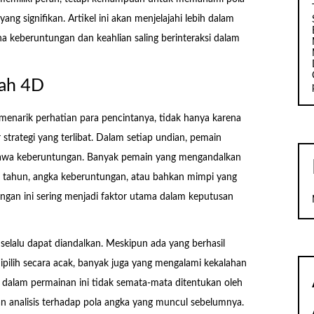
g signifikan. Artikel ini akan menjelajahi lebih dalam
 keberuntungan dan keahlian saling berinteraksi dalam
ah 4D
narik perhatian para pencintanya, tidak hanya karena
strategi yang terlibat. Dalam setiap undian, pemain
bawa keberuntungan. Banyak pemain yang mengandalkan
ng tahun, angka keberuntungan, atau bahkan mimpi yang
ngan ini sering menjadi faktor utama dalam keputusan
lalu dapat diandalkan. Meskipun ada yang berhasil
pilih secara acak, banyak juga yang mengalami kekalahan
 dalam permainan ini tidak semata-mata ditentukan oleh
n analisis terhadap pola angka yang muncul sebelumnya.