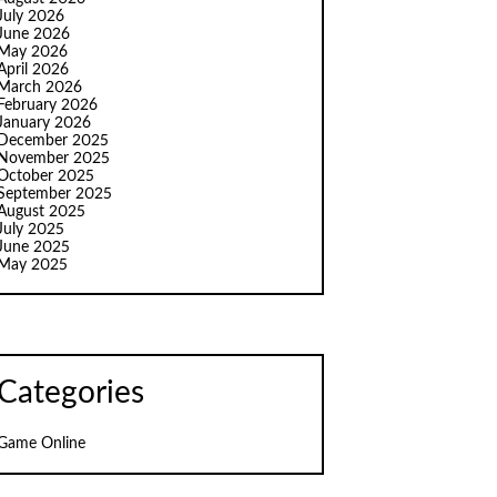
July 2026
June 2026
May 2026
April 2026
March 2026
February 2026
January 2026
December 2025
November 2025
October 2025
September 2025
August 2025
July 2025
June 2025
May 2025
Categories
Game Online