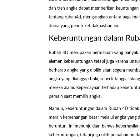
dan tren angka dapat memberikan keuntungan yan
tentang rubah4d, mengungkap antara bagaimana
dunia yang penuh ketidakpastian ini.
Keberuntungan dalam Rub
Rubah 4D merupakan permainan yang banyak me
elemen keberuntungan tetapi juga karena unsur 
berharap angka yang dipilih akan segera mem
angka yang dianggap hoki, seperti tanggal ula
mereka alami. Kepercayaan terhadap keberuntu
pemain saat memilih angka.
Namun, keberuntungan dalam Rubah 4D tidak se
meraih kemenangan besar melalui angka yang di
beruntun. Ini menunjukkan bahwa keberhasilan
keberuntungan, tetapi juga oleh pemahaman da