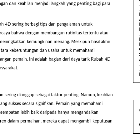
gan dan keahlian menjadi langkah yang penting bagi para
h 4D sering berbagi tips dan pengalaman untuk
rcaya bahwa dengan membangun rutinitas tertentu atau
 meningkatkan kemungkinan menang. Meskipun hasil akhir
antara keberuntungan dan usaha untuk memahami
ngan pemain. Ini adalah bagian dari daya tarik Rubah 4D
syarakat.
 sering dianggap sebagai faktor penting. Namun, keahlian
uang sukses secara signifikan. Pemain yang memahami
sempatan lebih baik daripada hanya mengandalkan
tren dalam permainan, mereka dapat mengambil keputusan