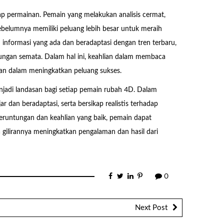
tiap permainan. Pemain yang melakukan analisis cermat,
ebelumnya memiliki peluang lebih besar untuk meraih
formasi yang ada dan beradaptasi dengan tren terbaru,
ngan semata. Dalam hal ini, keahlian dalam membaca
ran dalam meningkatkan peluang sukses.
enjadi landasan bagi setiap pemain rubah 4D. Dalam
r dan beradaptasi, serta bersikap realistis terhadap
eruntungan dan keahlian yang baik, pemain dapat
 gilirannya meningkatkan pengalaman dan hasil dari
0
Next Post