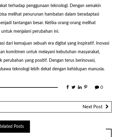
rakat terhadap penggunaan teknologi. Dengan semakin
bisa melihat penurunan hambatan dalam beradaptasi
enjadi tantangan besar. Ketika orang-orang melihat
 untuk menjalani perubahan ini.
 dari kemajuan sebuah era digital yang inspiratif. Inovasi
 dan komitmen untuk melayani kebutuhan masyarakat,
k perubahan yang positif. Dengan terus berinovasi,
bawa teknologi lebih dekat dengan kehidupan manusia.
0
Next Post
Related Posts