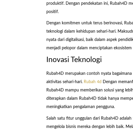
produktif. Dengan pendekatan ini, Rubah4D menj
positif.
Dengan komitmen untuk terus berinovasi, Ru
teknologi dalam kehidupan sehari-hari. Maksu
nyata dari digitalisasi, baik dalam aspek pendi
menjadi pelopor dalam menciptakan ekosistem di
Inovasi Teknologi
Rubah4D merupakan contoh nyata bagaimana in
aktivitas sehari-hari.
Rubah 4d
Dengan memanfaa
Rubah4D mampu memberikan solusi yang lebih e
diterapkan dalam Rubah4D tidak hanya memperc
meningkatkan pengalaman pengguna.
Salah satu fitur unggulan dari Rubah4D adala
mengelola bisnis mereka dengan lebih baik. Mel