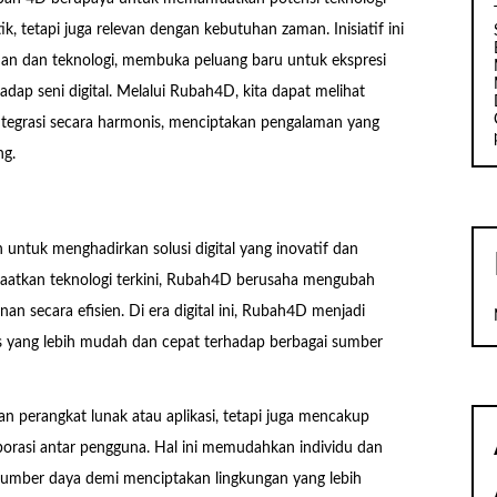
, tetapi juga relevan dengan kebutuhan zaman. Inisiatif ini
man dan teknologi, membuka peluang baru untuk ekspresi
adap seni digital. Melalui Rubah4D, kita dapat melihat
ntegrasi secara harmonis, menciptakan pengalaman yang
ng.
 untuk menghadirkan solusi digital yang inovatif dan
aatkan teknologi terkini, Rubah4D berusaha mengubah
nan secara efisien. Di era digital ini, Rubah4D menjadi
 yang lebih mudah dan cepat terhadap berbagai sumber
perangkat lunak atau aplikasi, tetapi juga mencakup
rasi antar pengguna. Hal ini memudahkan individu dan
 sumber daya demi menciptakan lingkungan yang lebih