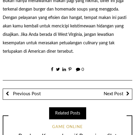
Bukan hanya menawarkan makan pagi yang nikmat, diner ini juga
terkenal dengan burger dan homemade soups yang menggoda.
Dengan pelayanan yang efisien dan hangat, tempat makan ini pasti
akan kamu kembali untuk mencicipi keistimewaan hidangan yang
disajikan. Jika Anda berada di West Virginia, jangan lewatkan
kesempatan untuk merasakan petualangan culinary yang tak
terlupakan di American diner tersebut.
0
Previous Post
Next Post
Related Posts
GAME ONLINE