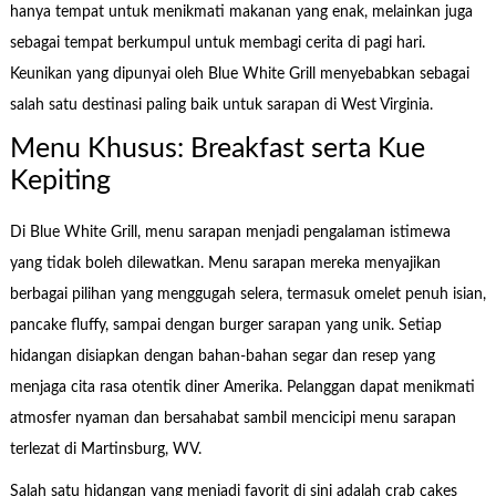
hanya tempat untuk menikmati makanan yang enak, melainkan juga
sebagai tempat berkumpul untuk membagi cerita di pagi hari.
Keunikan yang dipunyai oleh Blue White Grill menyebabkan sebagai
salah satu destinasi paling baik untuk sarapan di West Virginia.
Menu Khusus: Breakfast serta Kue
Kepiting
Di Blue White Grill, menu sarapan menjadi pengalaman istimewa
yang tidak boleh dilewatkan. Menu sarapan mereka menyajikan
berbagai pilihan yang menggugah selera, termasuk omelet penuh isian,
pancake fluffy, sampai dengan burger sarapan yang unik. Setiap
hidangan disiapkan dengan bahan-bahan segar dan resep yang
menjaga cita rasa otentik diner Amerika. Pelanggan dapat menikmati
atmosfer nyaman dan bersahabat sambil mencicipi menu sarapan
terlezat di Martinsburg, WV.
Salah satu hidangan yang menjadi favorit di sini adalah crab cakes