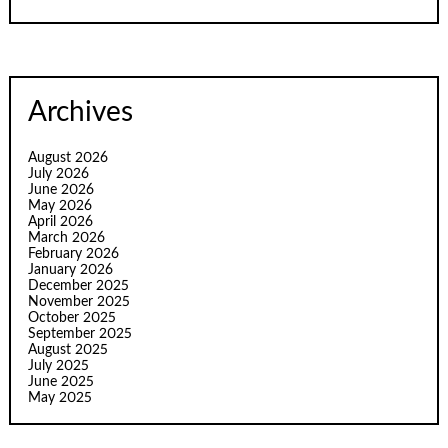
Archives
August 2026
July 2026
June 2026
May 2026
April 2026
March 2026
February 2026
January 2026
December 2025
November 2025
October 2025
September 2025
August 2025
July 2025
June 2025
May 2025