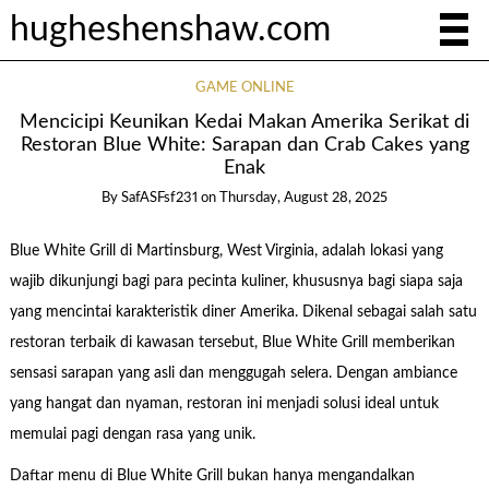
hugheshenshaw.com
GAME ONLINE
Mencicipi Keunikan Kedai Makan Amerika Serikat di
Restoran Blue White: Sarapan dan Crab Cakes yang
Enak
By
SafASFsf231
on
Thursday, August 28, 2025
Blue White Grill di Martinsburg, West Virginia, adalah lokasi yang
wajib dikunjungi bagi para pecinta kuliner, khususnya bagi siapa saja
yang mencintai karakteristik diner Amerika. Dikenal sebagai salah satu
restoran terbaik di kawasan tersebut, Blue White Grill memberikan
sensasi sarapan yang asli dan menggugah selera. Dengan ambiance
yang hangat dan nyaman, restoran ini menjadi solusi ideal untuk
memulai pagi dengan rasa yang unik.
Daftar menu di Blue White Grill bukan hanya mengandalkan