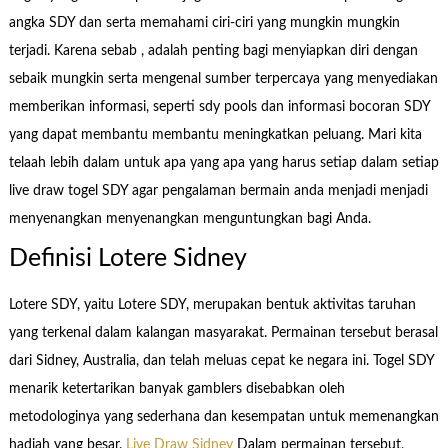
angka SDY dan serta memahami ciri-ciri yang mungkin mungkin
terjadi. Karena sebab , adalah penting bagi menyiapkan diri dengan
sebaik mungkin serta mengenal sumber terpercaya yang menyediakan
memberikan informasi, seperti sdy pools dan informasi bocoran SDY
yang dapat membantu membantu meningkatkan peluang. Mari kita
telaah lebih dalam untuk apa yang apa yang harus setiap dalam setiap
live draw togel SDY agar pengalaman bermain anda menjadi menjadi
menyenangkan menyenangkan menguntungkan bagi Anda.
Definisi Lotere Sidney
Lotere SDY, yaitu Lotere SDY, merupakan bentuk aktivitas taruhan
yang terkenal dalam kalangan masyarakat. Permainan tersebut berasal
dari Sidney, Australia, dan telah meluas cepat ke negara ini. Togel SDY
menarik ketertarikan banyak gamblers disebabkan oleh
metodologinya yang sederhana dan kesempatan untuk memenangkan
hadiah yang besar.
Live Draw Sidney
Dalam permainan tersebut,