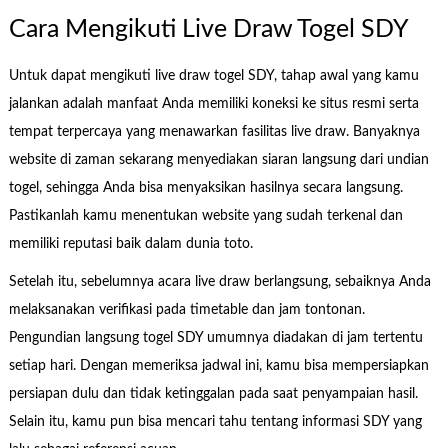
Cara Mengikuti Live Draw Togel SDY
Untuk dapat mengikuti live draw togel SDY, tahap awal yang kamu
jalankan adalah manfaat Anda memiliki koneksi ke situs resmi serta
tempat terpercaya yang menawarkan fasilitas live draw. Banyaknya
website di zaman sekarang menyediakan siaran langsung dari undian
togel, sehingga Anda bisa menyaksikan hasilnya secara langsung.
Pastikanlah kamu menentukan website yang sudah terkenal dan
memiliki reputasi baik dalam dunia toto.
Setelah itu, sebelumnya acara live draw berlangsung, sebaiknya Anda
melaksanakan verifikasi pada timetable dan jam tontonan.
Pengundian langsung togel SDY umumnya diadakan di jam tertentu
setiap hari. Dengan memeriksa jadwal ini, kamu bisa mempersiapkan
persiapan dulu dan tidak ketinggalan pada saat penyampaian hasil.
Selain itu, kamu pun bisa mencari tahu tentang informasi SDY yang