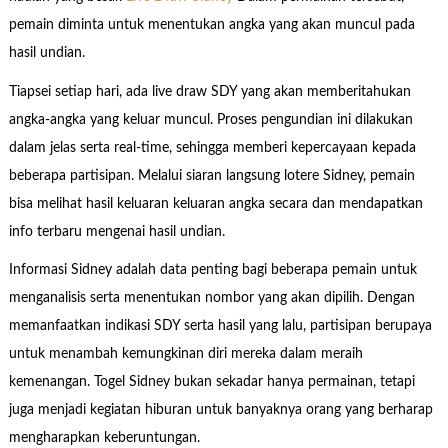
pemain diminta untuk menentukan angka yang akan muncul pada
hasil undian.
Tiapsei setiap hari, ada live draw SDY yang akan memberitahukan
angka-angka yang keluar muncul. Proses pengundian ini dilakukan
dalam jelas serta real-time, sehingga memberi kepercayaan kepada
beberapa partisipan. Melalui siaran langsung lotere Sidney, pemain
bisa melihat hasil keluaran keluaran angka secara dan mendapatkan
info terbaru mengenai hasil undian.
Informasi Sidney adalah data penting bagi beberapa pemain untuk
menganalisis serta menentukan nombor yang akan dipilih. Dengan
memanfaatkan indikasi SDY serta hasil yang lalu, partisipan berupaya
untuk menambah kemungkinan diri mereka dalam meraih
kemenangan. Togel Sidney bukan sekadar hanya permainan, tetapi
juga menjadi kegiatan hiburan untuk banyaknya orang yang berharap
mengharapkan keberuntungan.