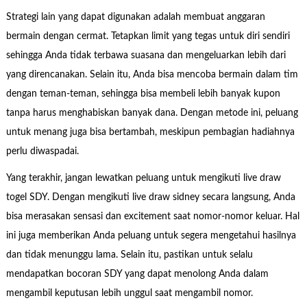
Strategi lain yang dapat digunakan adalah membuat anggaran
bermain dengan cermat. Tetapkan limit yang tegas untuk diri sendiri
sehingga Anda tidak terbawa suasana dan mengeluarkan lebih dari
yang direncanakan. Selain itu, Anda bisa mencoba bermain dalam tim
dengan teman-teman, sehingga bisa membeli lebih banyak kupon
tanpa harus menghabiskan banyak dana. Dengan metode ini, peluang
untuk menang juga bisa bertambah, meskipun pembagian hadiahnya
perlu diwaspadai.
Yang terakhir, jangan lewatkan peluang untuk mengikuti live draw
togel SDY. Dengan mengikuti live draw sidney secara langsung, Anda
bisa merasakan sensasi dan excitement saat nomor-nomor keluar. Hal
ini juga memberikan Anda peluang untuk segera mengetahui hasilnya
dan tidak menunggu lama. Selain itu, pastikan untuk selalu
mendapatkan bocoran SDY yang dapat menolong Anda dalam
mengambil keputusan lebih unggul saat mengambil nomor.