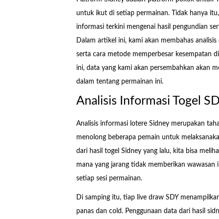
untuk ikut di setiap permainan. Tidak hanya itu
informasi terkini mengenai hasil pengundian s
Dalam artikel ini, kami akan membahas analisis
serta cara metode memperbesar kesempatan di 
ini, data yang kami akan persembahkan akan
dalam tentang permainan ini.
Analisis Informasi Togel S
Analisis informasi lotere Sidney merupakan tah
menolong beberapa pemain untuk melaksanaka
dari hasil togel Sidney yang lalu, kita bisa mel
mana yang jarang tidak memberikan wawasan i
setiap sesi permainan.
Di samping itu, tiap live draw SDY menampilka
panas dan cold. Penggunaan data dari hasil s