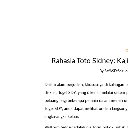
G
Rahasia Toto Sidney: Kaj
By
SafASFsf231
o
Dalam alam perjudian, khususnya di kalangan p
diskusi. Togel SDY, yang dikenal melalui siste
peluang bagi beberapa pemain dalam meraih u
Togel SDY, anda dapat melihat undian langsun
angka-angka keluar.
Platform Sidney adalah platform pokok untuk T