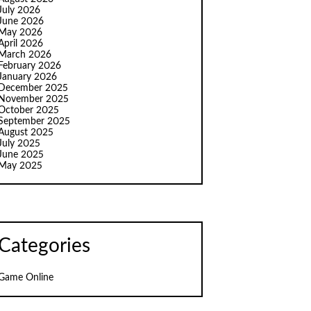
July 2026
June 2026
May 2026
April 2026
March 2026
February 2026
January 2026
December 2025
November 2025
October 2025
September 2025
August 2025
July 2025
June 2025
May 2025
Categories
Game Online