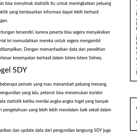
n bisa menyimak statistik itu untuk meningkatkan peluang
tik yang berdasarkan informasi dapat lebih berhasil
gan.
tungan tersendiri, karena peserta bisa segera menyaksikan
. Hal ini memudahkan mereka untuk segera mengambil
a ditampilkan. Dengan memanfaatkan data dan penelitian
besar kesempatan berhasil dalam lotere lotere Sidney.
ogel SDY
tuk beberapa pemain yang mau menambah peluang menang.
 pengundian yang lalu, petaruh bisa menemukan koridor
ata statistik ketika menilai angka-angka togel yang banyak
 pengetahuan yang lebih lebih mendalam baik sekali dalam
rikan dan update data dari pengundian langsung SDY juga