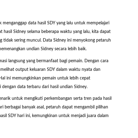
tuk menganggap data hasil SDY yang lalu untuk mempelajari
 hasil Sidney selama beberapa waktu yang lalu, kita dapat
 tidak sering muncul. Data Sidney ini menyokong petaruh
menangkan undian Sidney secara lebih baik.
ormasi langsung yang bermanfaat bagi pemain. Dengan cara
 melihat output keluaran SDY dalam waktu nyata dan
t. Hal ini memungkinkan pemain untuk lebih cepat
dengan data terbaru dari hasil undian Sidney.
narik untuk mengikuti perkembangan serta tren pada hasil
i berbagai banyak asal, petaruh dapat mengambil pilihan
asil SDY hari ini, kemungkinan untuk menjadi juara dalam