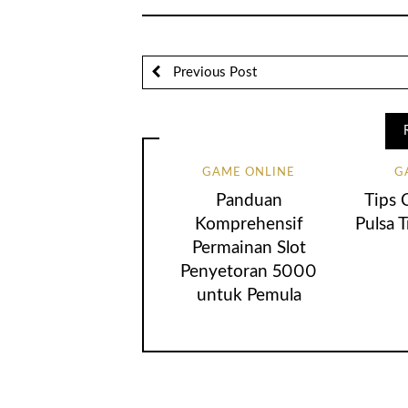
Previous Post
GAME ONLINE
G
Panduan
Tips 
Komprehensif
Pulsa 
Permainan Slot
Penyetoran 5000
untuk Pemula