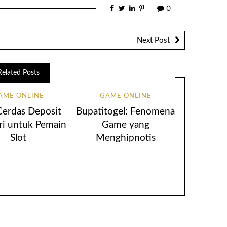
0
Next Post
Related Posts
AME ONLINE
GAME ONLINE
Cerdas Deposit
Bupatitogel: Fenomena
Tri untuk Pemain
Game yang
Slot
Menghipnotis