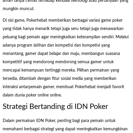
aman tanpa cemas terhadap kendala teknologi atau pertanyaan yang
mungkin muncul.
Di sisi game, Pokerhebat memberikan berbagai variasi game poker
yang tidak hanya menarik tetapi juga seru tetapi juga menawarkan
peluang bagi pemain agar meningkatkan keterampilan sendiri. Melalui
adanya program latihan dan kompetisi dan kompetisi yang
menantang, gamer dapat belajar dan maju, membangun suasana
kompetitif yang mendorong mendorong semua gamer untuk
mencapai kemampuan tertinggi mereka. Pilihan permainan yang
tersedia, ditambah dengan fitur sosial media yang memberikan
interaksi antarpemain gamer, membuat Pokerhebat menjadi favorit
dalam dunia poker online online.
Strategi Bertanding di IDN Poker
Dalam permainan IDN Poker, penting bagi para pemain untuk
memahami berbagai strategi yang dapat meningkatkan kemungkinan