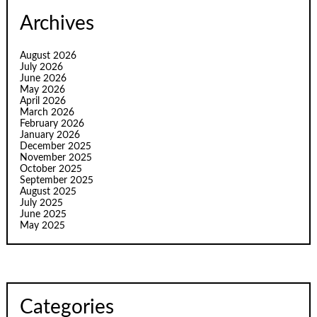
Archives
August 2026
July 2026
June 2026
May 2026
April 2026
March 2026
February 2026
January 2026
December 2025
November 2025
October 2025
September 2025
August 2025
July 2025
June 2025
May 2025
Categories