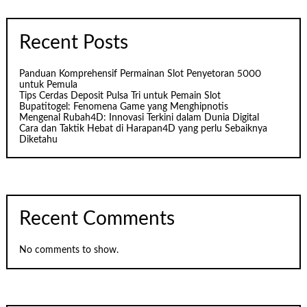
Recent Posts
Panduan Komprehensif Permainan Slot Penyetoran 5000
untuk Pemula
Tips Cerdas Deposit Pulsa Tri untuk Pemain Slot
Bupatitogel: Fenomena Game yang Menghipnotis
Mengenal Rubah4D: Innovasi Terkini dalam Dunia Digital
Cara dan Taktik Hebat di Harapan4D yang perlu Sebaiknya
Diketahu
Recent Comments
No comments to show.