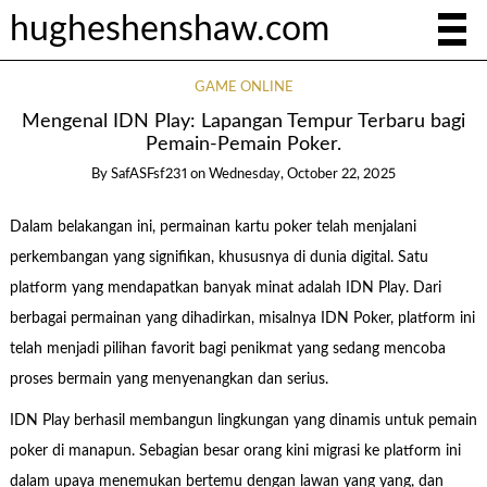
hugheshenshaw.com
GAME ONLINE
Mengenal IDN Play: Lapangan Tempur Terbaru bagi
Pemain-Pemain Poker.
By
SafASFsf231
on
Wednesday, October 22, 2025
Dalam belakangan ini, permainan kartu poker telah menjalani
perkembangan yang signifikan, khususnya di dunia digital. Satu
platform yang mendapatkan banyak minat adalah IDN Play. Dari
berbagai permainan yang dihadirkan, misalnya IDN Poker, platform ini
telah menjadi pilihan favorit bagi penikmat yang sedang mencoba
proses bermain yang menyenangkan dan serius.
IDN Play berhasil membangun lingkungan yang dinamis untuk pemain
poker di manapun. Sebagian besar orang kini migrasi ke platform ini
dalam upaya menemukan bertemu dengan lawan yang yang, dan