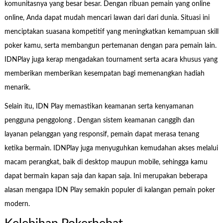
komunitasnya yang besar besar. Dengan ribuan pemain yang online
online, Anda dapat mudah mencari lawan dari dari dunia. Situasi ini
menciptakan suasana kompetitif yang meningkatkan kemampuan skill
poker kamu, serta membangun pertemanan dengan para pemain lain.
IDNPlay juga kerap mengadakan tournament serta acara khusus yang
memberikan memberikan kesempatan bagi memenangkan hadiah
menarik.
Selain itu, IDN Play memastikan keamanan serta kenyamanan
pengguna penggolong . Dengan sistem keamanan canggih dan
layanan pelanggan yang responsif, pemain dapat merasa tenang
ketika bermain. IDNPlay juga menyuguhkan kemudahan akses melalui
macam perangkat, baik di desktop maupun mobile, sehingga kamu
dapat bermain kapan saja dan kapan saja. Ini merupakan beberapa
alasan mengapa IDN Play semakin populer di kalangan pemain poker
modern.