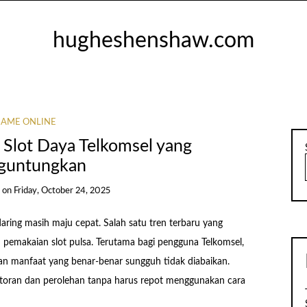
hugheshenshaw.com
AME ONLINE
 Slot Daya Telkomsel yang
guntungkan
on
Friday, October 24, 2025
 daring masih maju cepat. Salah satu tren terbaru yang
 pemakaian slot pulsa. Terutama bagi pengguna Telkomsel,
n manfaat yang benar-benar sungguh tidak diabaikan.
etoran dan perolehan tanpa harus repot menggunakan cara