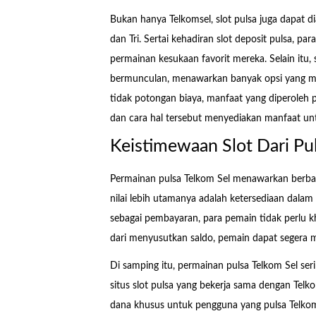
Bukan hanya Telkomsel, slot pulsa juga dapat d
dan Tri. Sertai kehadiran slot deposit pulsa, pa
permainan kesukaan favorit mereka. Selain itu, 
bermunculan, menawarkan banyak opsi yang mena
tidak potongan biaya, manfaat yang diperoleh pu
dan cara hal tersebut menyediakan manfaat unt
Keistimewaan Slot Dari Pu
Permainan pulsa Telkom Sel menawarkan berbag
nilai lebih utamanya adalah ketersediaan dalam
sebagai pembayaran, para pemain tidak perlu k
dari menyusutkan saldo, pemain dapat segera 
Di samping itu, permainan pulsa Telkom Sel se
situs slot pulsa yang bekerja sama dengan Tel
dana khusus untuk pengguna yang pulsa Telko