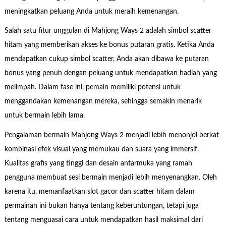
meningkatkan peluang Anda untuk meraih kemenangan.
Salah satu fitur unggulan di Mahjong Ways 2 adalah simbol scatter
hitam yang memberikan akses ke bonus putaran gratis. Ketika Anda
mendapatkan cukup simbol scatter, Anda akan dibawa ke putaran
bonus yang penuh dengan peluang untuk mendapatkan hadiah yang
melimpah. Dalam fase ini, pemain memiliki potensi untuk
menggandakan kemenangan mereka, sehingga semakin menarik
untuk bermain lebih lama.
Pengalaman bermain Mahjong Ways 2 menjadi lebih menonjol berkat
kombinasi efek visual yang memukau dan suara yang immersif.
Kualitas grafis yang tinggi dan desain antarmuka yang ramah
pengguna membuat sesi bermain menjadi lebih menyenangkan. Oleh
karena itu, memanfaatkan slot gacor dan scatter hitam dalam
permainan ini bukan hanya tentang keberuntungan, tetapi juga
tentang menguasai cara untuk mendapatkan hasil maksimal dari