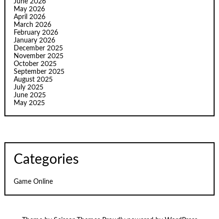
June 2026
May 2026
April 2026
March 2026
February 2026
January 2026
December 2025
November 2025
October 2025
September 2025
August 2025
July 2025
June 2025
May 2025
Categories
Game Online