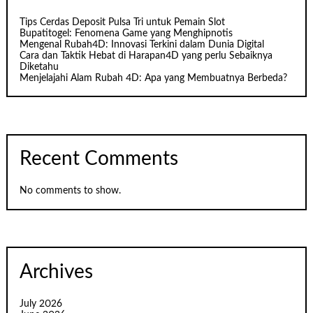
Tips Cerdas Deposit Pulsa Tri untuk Pemain Slot
Bupatitogel: Fenomena Game yang Menghipnotis
Mengenal Rubah4D: Innovasi Terkini dalam Dunia Digital
Cara dan Taktik Hebat di Harapan4D yang perlu Sebaiknya
Diketahu
Menjelajahi Alam Rubah 4D: Apa yang Membuatnya Berbeda?
Recent Comments
No comments to show.
Archives
July 2026