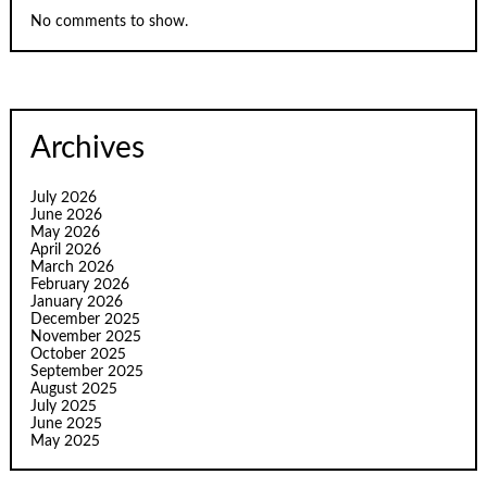
No comments to show.
Archives
July 2026
June 2026
May 2026
April 2026
March 2026
February 2026
January 2026
December 2025
November 2025
October 2025
September 2025
August 2025
July 2025
June 2025
May 2025