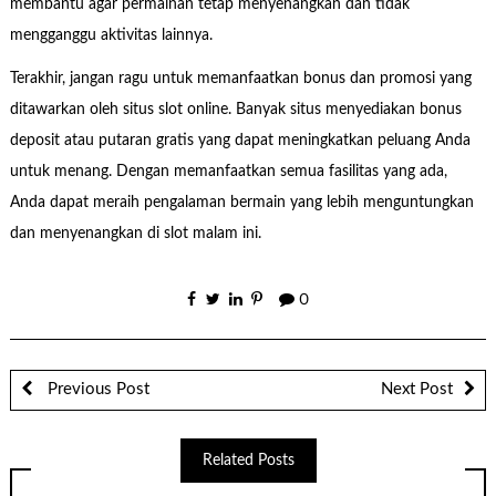
membantu agar permainan tetap menyenangkan dan tidak
mengganggu aktivitas lainnya.
Terakhir, jangan ragu untuk memanfaatkan bonus dan promosi yang
ditawarkan oleh situs slot online. Banyak situs menyediakan bonus
deposit atau putaran gratis yang dapat meningkatkan peluang Anda
untuk menang. Dengan memanfaatkan semua fasilitas yang ada,
Anda dapat meraih pengalaman bermain yang lebih menguntungkan
dan menyenangkan di slot malam ini.
0
Previous Post
Next Post
Related Posts