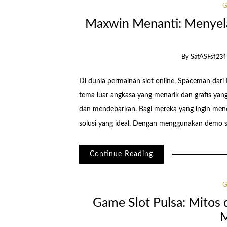
G
Maxwin Menanti: Menyel
By
SafASFsf231
Di dunia permainan slot online, Spaceman dar
tema luar angkasa yang menarik dan grafis y
dan mendebarkan. Bagi mereka yang ingin men
solusi yang ideal. Dengan menggunakan demo s
Continue Reading
G
Game Slot Pulsa: Mitos
M