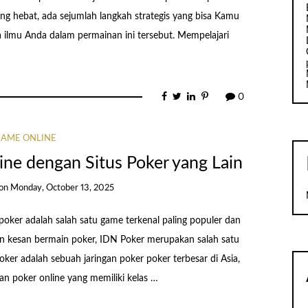
ng hebat, ada sejumlah langkah strategis yang bisa Kamu
 ilmu Anda dalam permainan ini tersebut. Mempelajari
0
AME ONLINE
ne dengan Situs Poker yang Lain
on
Monday, October 13, 2025
poker adalah salah satu game terkenal paling populer dan
an kesan bermain poker, IDN Poker merupakan salah satu
er adalah sebuah jaringan poker poker terbesar di Asia,
poker online yang memiliki kelas …