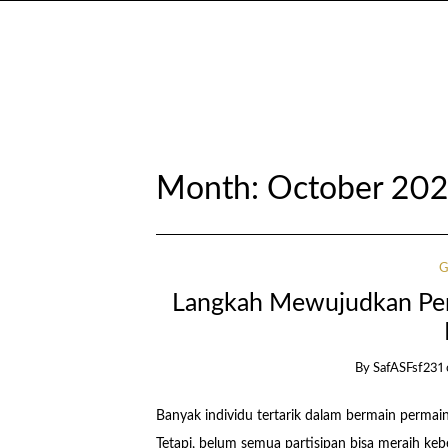
Month:
October 20
G
Langkah Mewujudkan Pem
By
SafASFsf231
Banyak individu tertarik dalam bermain permain
Tetapi, belum semua partisipan bisa meraih keb