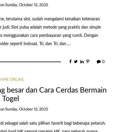
on
Sunday, October 12, 2025
ine, terutama slot, sudah mengalami kenaikan ketenaran
 judi. Slot pulsa adalah metode yang praktis dan simple
rus menggunakan cara pembayaran yang rumit. Dengan
der seperti Indosat, Tri, dan Tri, dan …
0
AME ONLINE
g besar dan Cara Cerdas Bermain
Togel
on
Sunday, October 12, 2025
 sebagai salah satu pilihan favorit bagi beberapa petaruh.
, dari hasil HK sampai ramalan HK, para petaruh punya