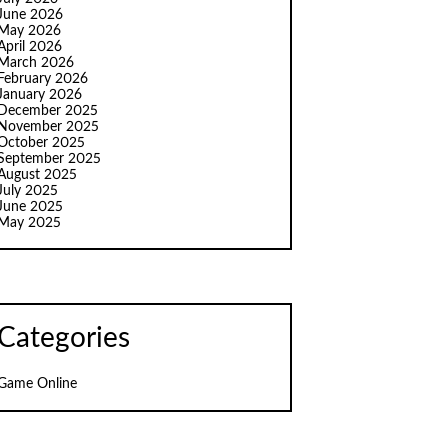
June 2026
May 2026
April 2026
March 2026
February 2026
January 2026
December 2025
November 2025
October 2025
September 2025
August 2025
July 2025
June 2025
May 2025
Categories
Game Online