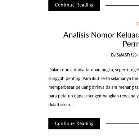
Continue Reading
G
Analisis Nomor Kelua
Perm
By
SafASFsf231
Dalam dunia dunia taruhan angka, seperti tog
sungguh penting. Para ikut serta selamanya be
memperbesar peluang dirinya dalam menang tar
para petaruh dapat mengembangkan rencana yang
didaftarkan …
Continue Reading