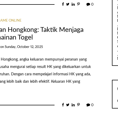
0
AME ONLINE
ran Hongkong: Taktik Menjaga
ainan Togel
on
Sunday, October 12, 2025
el Hongkong, angka keluaran mempunyai peranan yang
rusaha mengurai setiap result HK yang dikeluarkan untuk
uhan. Dengan cara mempelajari informasi HK yang ada,
 lebih baik dan lebih efektif. Keluaran HK yang
0