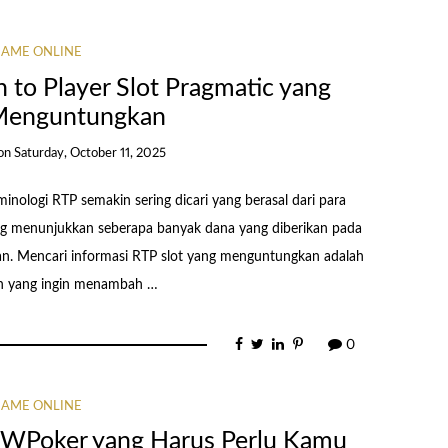
AME ONLINE
 to Player Slot Pragmatic yang
Menguntungkan
on
Saturday, October 11, 2025
inologi RTP semakin sering dicari yang berasal dari para
ang menunjukkan seberapa banyak dana yang diberikan pada
kan. Mencari informasi RTP slot yang menguntungkan adalah
ain yang ingin menambah …
0
AME ONLINE
JWPoker yang Harus Perlu Kamu