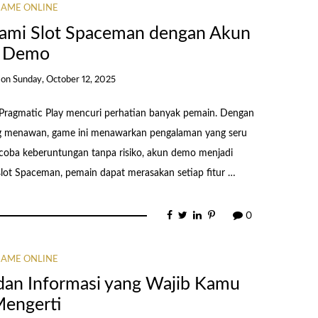
AME ONLINE
ami Slot Spaceman dengan Akun
Demo
on
Sunday, October 12, 2025
i Pragmatic Play mencuri perhatian banyak pemain. Dengan
ang menawan, game ini menawarkan pengalaman yang seru
coba keberuntungan tanpa risiko, akun demo menjadi
lot Spaceman, pemain dapat merasakan setiap fitur …
0
AME ONLINE
 dan Informasi yang Wajib Kamu
engerti