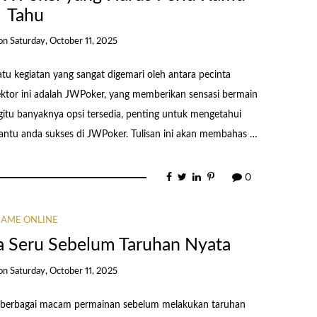
Tahu
on
Saturday, October 11, 2025
tu kegiatan yang sangat digemari oleh antara pecinta
ektor ini adalah JWPoker, yang memberikan sensasi bermain
itu banyaknya opsi tersedia, penting untuk mengetahui
antu anda sukses di JWPoker. Tulisan ini akan membahas …
0
AME ONLINE
a Seru Sebelum Taruhan Nyata
on
Saturday, October 11, 2025
a berbagai macam permainan sebelum melakukan taruhan