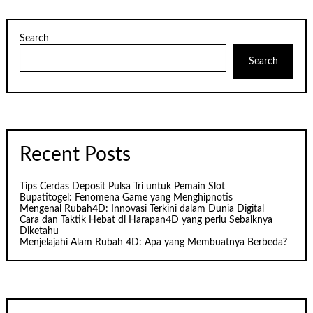
Search
Search
Recent Posts
Tips Cerdas Deposit Pulsa Tri untuk Pemain Slot
Bupatitogel: Fenomena Game yang Menghipnotis
Mengenal Rubah4D: Innovasi Terkini dalam Dunia Digital
Cara dan Taktik Hebat di Harapan4D yang perlu Sebaiknya
Diketahu
Menjelajahi Alam Rubah 4D: Apa yang Membuatnya Berbeda?