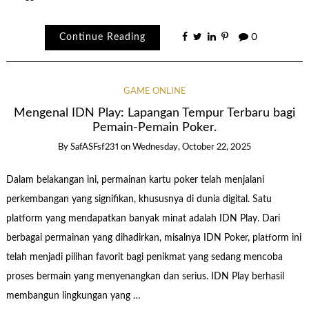
Continue Reading
0
GAME ONLINE
Mengenal IDN Play: Lapangan Tempur Terbaru bagi
Pemain-Pemain Poker.
By
SafASFsf231
on
Wednesday, October 22, 2025
Dalam belakangan ini, permainan kartu poker telah menjalani
perkembangan yang signifikan, khususnya di dunia digital. Satu
platform yang mendapatkan banyak minat adalah IDN Play. Dari
berbagai permainan yang dihadirkan, misalnya IDN Poker, platform ini
telah menjadi pilihan favorit bagi penikmat yang sedang mencoba
proses bermain yang menyenangkan dan serius. IDN Play berhasil
membangun lingkungan yang …