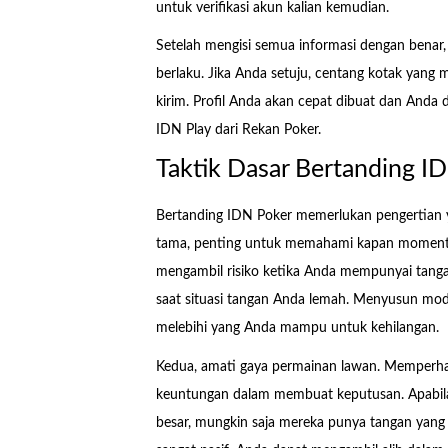
untuk verifikasi akun kalian kemudian.
Setelah mengisi semua informasi dengan benar
berlaku. Jika Anda setuju, centang kotak yang
kirim. Profil Anda akan cepat dibuat dan Anda
IDN Play dari Rekan Poker.
Taktik Dasar Bertanding I
Bertanding IDN Poker memerlukan pengertian 
tama, penting untuk memahami kapan moment 
mengambil risiko ketika Anda mempunyai tangan
saat situasi tangan Anda lemah. Menyusun moda
melebihi yang Anda mampu untuk kehilangan.
Kedua, amati gaya permainan lawan. Memperha
keuntungan dalam membuat keputusan. Apabil
besar, mungkin saja mereka punya tangan yang ku