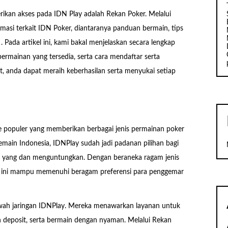
ikan akses pada IDN Play adalah Rekan Poker. Melalui
masi terkait IDN Poker, diantaranya panduan bermain, tips
. Pada artikel ini, kami bakal menjelaskan secara lengkap
ermainan yang tersedia, serta cara mendaftar serta
t, anda dapat meraih keberhasilan serta menyukai setiap
e populer yang memberikan berbagai jenis permainan poker
pemain Indonesia, IDNPlay sudah jadi padanan pilihan bagi
 yang dan menguntungkan. Dengan beraneka ragam jenis
m ini mampu memenuhi beragam preferensi para penggemar
awah jaringan IDNPlay. Mereka menawarkan layanan untuk
deposit, serta bermain dengan nyaman. Melalui Rekan