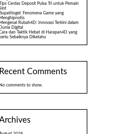
Tips Cerdas Deposit Pulsa Tri untuk Pemain
Slot
Bupatitogel: Fenomena Game yang
Menghipnotis
Mengenal Rubah4D: Innovasi Terkini dalam
Dunia Digital
Cara dan Taktik Hebat di Harapan4D yang
perlu Sebaiknya Diketahu
Recent Comments
No comments to show.
Archives
August 2026