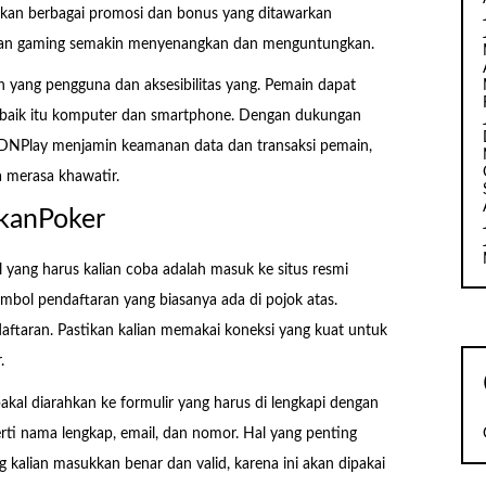
an berbagai promosi dan bonus yang ditawarkan
aman gaming semakin menyenangkan dan menguntungkan.
n yang pengguna dan aksesibilitas yang. Pemain dapat
, baik itu komputer dan smartphone. Dengan dukungan
 IDNPlay menjamin keamanan data dan transaksi pemain,
 merasa khawatir.
ekanPoker
 yang harus kalian coba adalah masuk ke situs resmi
bol pendaftaran yang biasanya ada di pojok atas.
aftaran. Pastikan kalian memakai koneksi yang kuat untuk
.
kal diarahkan ke formulir yang harus di lengkapi dengan
erti nama lengkap, email, dan nomor. Hal yang penting
alian masukkan benar dan valid, karena ini akan dipakai