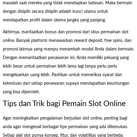
masalah saat mereka yang tidak menetapkan batasan. Maka bermain
dengan disiplin secara disiplin adalah kunci utama untuk
mendapatkan profit dalam skema jangka yang panjang.
Akhirnya, manfaatkan bonus dan promosi dari situs permainan slot
online. Banyak platform menawarkan reward deposit, free spins, dan
promosi lainnya yang mampu menambah modal Anda dalam bermain.
Dengan memanfaatkan penawaran ini, Anda memiliki peluang yang
lebih besar untuk permainan lebih lama lagi tanpa perlu perlu
mengeluarkan uang lebih. Pastikan untuk memeriksa syarat dan
ketentuan dari setiap penawaran supaya mendapatkan keuntungan
yang bisa diperoleh.
Tips dan Trik bagi Pemain Slot Online
Agar meningkatkan pengalaman berjudian slot online, penting bagi
anda agar mengenali berbagai tipe permainan yang ada ditemukan.
Setiap alat slot punya konsep, fitur, dan volatilitas yang berbeda.