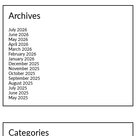
Archives
July 2026
June 2026
May 2026
April 2026
March 2026
February 2026
January 2026
December 2025
November 2025
October 2025
September 2025
August 2025
July 2025
June 2025
May 2025
Categories