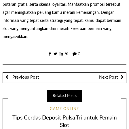
putaran gratis, serta skema loyalitas. Manfaatkan promosi tersebut
agar meningkatkan peluang kamu meraih kemenangan. Dengan
informasi yang tepat serta strategi yang tepat, kamu dapat bermain
slot yang menguntungkan dan meraih keseruan bermain yang
mengasyikkan.
0
Previous Post
Next Post
Related Posts
GAME ONLINE
Tips Cerdas Deposit Pulsa Tri untuk Pemain
Slot