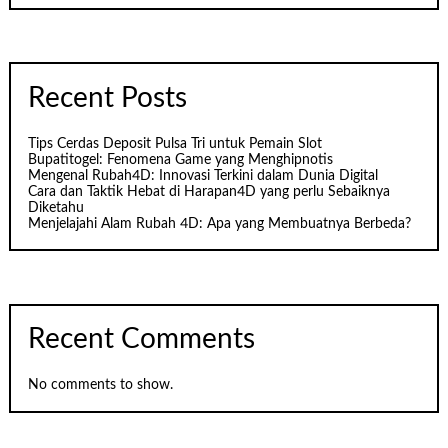
Recent Posts
Tips Cerdas Deposit Pulsa Tri untuk Pemain Slot
Bupatitogel: Fenomena Game yang Menghipnotis
Mengenal Rubah4D: Innovasi Terkini dalam Dunia Digital
Cara dan Taktik Hebat di Harapan4D yang perlu Sebaiknya
Diketahu
Menjelajahi Alam Rubah 4D: Apa yang Membuatnya Berbeda?
Recent Comments
No comments to show.