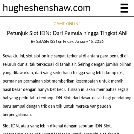
hugheshenshaw.com
GAME ONLINE
Petunjuk Slot IDN: Dari Pemula hingga Tingkat Ahli
By
SafASFsf231
on
Friday, January 16, 2026
Sewaktu ini, slot slot online sangat terkenal di antara para penjudi di
seluruh dunia, tak terkecuali di tanah air. Seiring dengan jumlah pilihan
yang ditawarkan, dari yang sederhana hingga yang lebih kompleks,
permainan permainan slot memberikan kesempatan untuk meraih
hasil besar dengan hanya bet kecil. Tulisan ini akan membahas segala
hal yang perlu tahu tentang IDN Slot, dari dasar-dasar bagi pendatang
baru sampai dengan trik dan trik untuk mereka yang sudah
berpengalaman.
Slot IDN, atau yang lebih dikenal dengan sebutan IDN Slot,