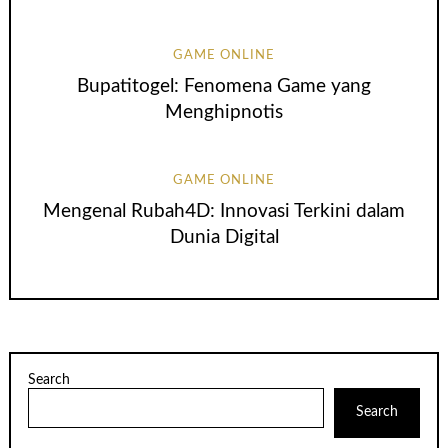
GAME ONLINE
Bupatitogel: Fenomena Game yang
Menghipnotis
GAME ONLINE
Mengenal Rubah4D: Innovasi Terkini dalam
Dunia Digital
Search
Search