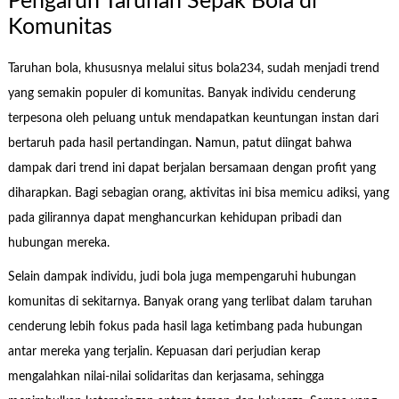
Pengaruh Taruhan Sepak Bola di
Komunitas
Taruhan bola, khususnya melalui situs bola234, sudah menjadi trend
yang semakin populer di komunitas. Banyak individu cenderung
terpesona oleh peluang untuk mendapatkan keuntungan instan dari
bertaruh pada hasil pertandingan. Namun, patut diingat bahwa
dampak dari trend ini dapat berjalan bersamaan dengan profit yang
diharapkan. Bagi sebagian orang, aktivitas ini bisa memicu adiksi, yang
pada gilirannya dapat menghancurkan kehidupan pribadi dan
hubungan mereka.
Selain dampak individu, judi bola juga mempengaruhi hubungan
komunitas di sekitarnya. Banyak orang yang terlibat dalam taruhan
cenderung lebih fokus pada hasil laga ketimbang pada hubungan
antar mereka yang terjalin. Kepuasan dari perjudian kerap
mengalahkan nilai-nilai solidaritas dan kerjasama, sehingga