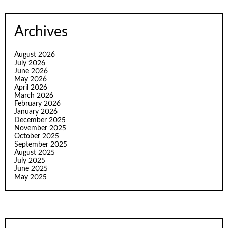
Archives
August 2026
July 2026
June 2026
May 2026
April 2026
March 2026
February 2026
January 2026
December 2025
November 2025
October 2025
September 2025
August 2025
July 2025
June 2025
May 2025