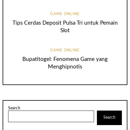
GAME ONLINE
Tips Cerdas Deposit Pulsa Tri untuk Pemain
Slot
GAME ONLINE
Bupatitogel: Fenomena Game yang
Menghipnotis
Search
Search