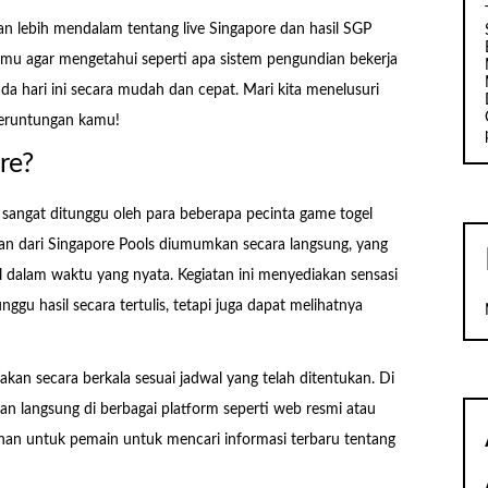
n lebih mendalam tentang live Singapore dan hasil SGP
amu agar mengetahui seperti apa sistem pengundian bekerja
da hari ini secara mudah dan cepat. Mari kita menelusuri
beruntungan kamu!
re?
sangat ditunggu oleh para beberapa pecinta game togel
ndian dari Singapore Pools diumumkan secara langsung, yang
 dalam waktu yang nyata. Kegiatan ini menyediakan sensasi
gu hasil secara tertulis, tetapi juga dapat melihatnya
kan secara berkala sesuai jadwal yang telah ditentukan. Di
ran langsung di berbagai platform seperti web resmi atau
han untuk pemain untuk mencari informasi terbaru tentang