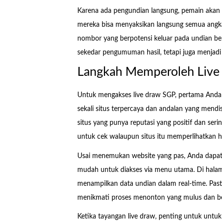
Karena ada pengundian langsung, pemain akan 
mereka bisa menyaksikan langsung semua angka 
nombor yang berpotensi keluar pada undian be
sekedar pengumuman hasil, tetapi juga menjadi 
Langkah Memperoleh Live
Untuk mengakses live draw SGP, pertama Anda p
sekali situs terpercaya dan andalan yang mendi
situs yang punya reputasi yang positif dan ser
untuk cek walaupun situs itu memperlihatkan has
Usai menemukan website yang pas, Anda dapat
mudah untuk diakses via menu utama. Di halam
menampilkan data undian dalam real-time. Past
menikmati proses menonton yang mulus dan be
Ketika tayangan live draw, penting untuk untuk