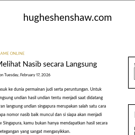
hugheshenshaw.com
AME ONLINE
Melihat Nasib secara Langsung
on
Tuesday, February 17, 2026
suk ke dunia permainan judi serta peruntungan. Untuk
gsung undian hasil undian tentu menjadi saat didatang
aran langsung undian singapura merupakan salah satu cara
apa nomor nasib baik muncul dan si siapa akan menjadi
 draw Singapura, kamu bukan hanya mendapatkan hasil secara
ketegangan yang sangat mengasyikkan.