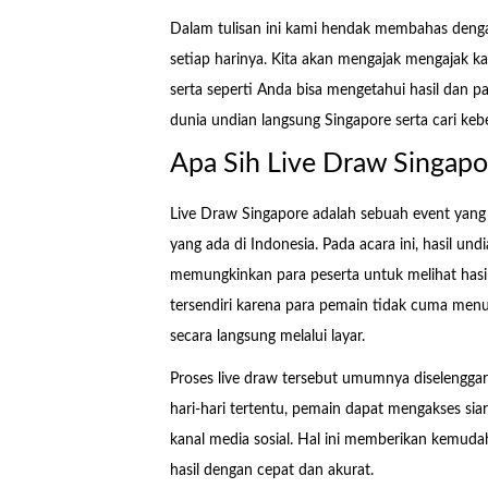
Dalam tulisan ini kami hendak membahas denga
setiap harinya. Kita akan mengajak mengajak k
serta seperti Anda bisa mengetahui hasil dan pa
dunia undian langsung Singapore serta cari ke
Apa Sih Live Draw Singapo
Live Draw Singapore adalah sebuah event yang 
yang ada di Indonesia. Pada acara ini, hasil u
memungkinkan para peserta untuk melihat hasil
tersendiri karena para pemain tidak cuma menung
secara langsung melalui layar.
Proses live draw tersebut umumnya diselenggara
hari-hari tertentu, pemain dapat mengakses sia
kanal media sosial. Hal ini memberikan kemuda
hasil dengan cepat dan akurat.