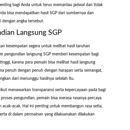
penting bagi Anda untuk terus memantau jadwal dan tidak
da bisa mendapatkan hasil SGP dari sumbernya dan
 dengan angka tersebut.
ndian Langsung SGP
n kesempatan segera untuk melihat hasil taruhan
stem pengundian langsung SGP memberi kesempatan bagi
nggi, karena para pemain bisa melihat hasil langsung
ana penuh dengan penuh dengan harapan serta semangat,
gkan dari menunggu hasilnya setelah itu.
 ikut menawarkan transparansi serta kepercayaan pada bagi
proses pengundian, pemain bisa merasa rasanya percaya
n acak-acak. Hal ini penting untuk membangun rasa setia,
serta di dalam permainan yang dilaksanakan dilakukan