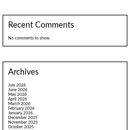
Recent Comments
No comments to show.
Archives
July 2026
June 2026
May 2026
April 2026
March 2026
February 2026
January 2026
December 2025
November 2025
October 2025