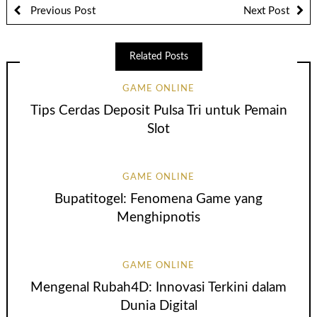
Previous Post
Next Post
Related Posts
GAME ONLINE
Tips Cerdas Deposit Pulsa Tri untuk Pemain
Slot
GAME ONLINE
Bupatitogel: Fenomena Game yang
Menghipnotis
GAME ONLINE
Mengenal Rubah4D: Innovasi Terkini dalam
Dunia Digital