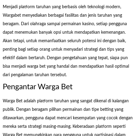
Menjadi platform taruhan yang berbasis oleh teknologi modern,
Wargabet menyediakan berbagai fasilitas dan jenis taruhan yang
beragam. Dari olahraga sampai permainan kasino, setiap pengguna
dapat menemukan banyak opsi untuk mendapatkan kemenangan.
Akan tetapi, untuk memanfaatkan seluruh potensi ini dengan baik,
penting bagi setiap orang untuk menyadari strategi dan tips yang
efektif dalam bertaruh. Dengan pengetahuan yang tepat, siapa pun
bisa menjadi warga bet yang handal dan mendapatkan hasil optimal
dari pengalaman taruhan tersebut.
Pengantar Warga Bet
Warga Bet adalah platform taruhan yang sangat dikenal di kalangan
publik. Dengan beragam pilihan permainan dan tipe betting yang
ditawarkan, pengguna dapat mencari kesempatan yang cocok dengan
mereka serta strategi masing-masing. Keberadaan platform seperti
Warga Bet memungkinkan para pengguna untuk partisipasi dalam