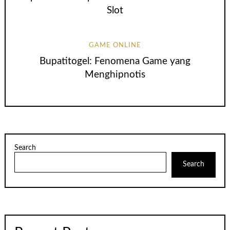
Slot
GAME ONLINE
Bupatitogel: Fenomena Game yang
Menghipnotis
Search
Search