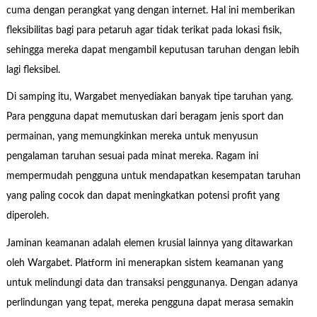
cuma dengan perangkat yang dengan internet. Hal ini memberikan
fleksibilitas bagi para petaruh agar tidak terikat pada lokasi fisik,
sehingga mereka dapat mengambil keputusan taruhan dengan lebih
lagi fleksibel.
Di samping itu, Wargabet menyediakan banyak tipe taruhan yang.
Para pengguna dapat memutuskan dari beragam jenis sport dan
permainan, yang memungkinkan mereka untuk menyusun
pengalaman taruhan sesuai pada minat mereka. Ragam ini
mempermudah pengguna untuk mendapatkan kesempatan taruhan
yang paling cocok dan dapat meningkatkan potensi profit yang
diperoleh.
Jaminan keamanan adalah elemen krusial lainnya yang ditawarkan
oleh Wargabet. Platform ini menerapkan sistem keamanan yang
untuk melindungi data dan transaksi penggunanya. Dengan adanya
perlindungan yang tepat, mereka pengguna dapat merasa semakin