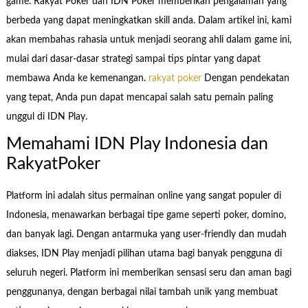
game. Rakyat Poker dan IDN Poker memberikan pengalaman yang
berbeda yang dapat meningkatkan skill anda. Dalam artikel ini, kami
akan membahas rahasia untuk menjadi seorang ahli dalam game ini,
mulai dari dasar-dasar strategi sampai tips pintar yang dapat
membawa Anda ke kemenangan.
rakyat poker
Dengan pendekatan
yang tepat, Anda pun dapat mencapai salah satu pemain paling
unggul di IDN Play.
Memahami IDN Play Indonesia dan
RakyatPoker
Platform ini adalah situs permainan online yang sangat populer di
Indonesia, menawarkan berbagai tipe game seperti poker, domino,
dan banyak lagi. Dengan antarmuka yang user-friendly dan mudah
diakses, IDN Play menjadi pilihan utama bagi banyak pengguna di
seluruh negeri. Platform ini memberikan sensasi seru dan aman bagi
penggunanya, dengan berbagai nilai tambah unik yang membuat