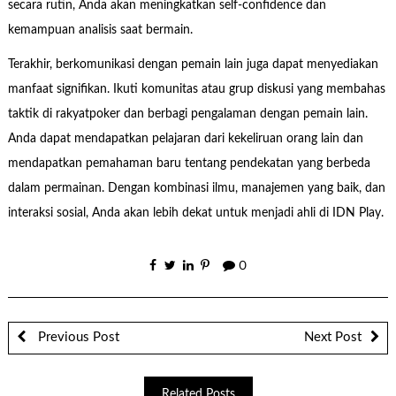
secara rutin, Anda akan meningkatkan self-confidence dan
kemampuan analisis saat bermain.
Terakhir, berkomunikasi dengan pemain lain juga dapat menyediakan
manfaat signifikan. Ikuti komunitas atau grup diskusi yang membahas
taktik di rakyatpoker dan berbagi pengalaman dengan pemain lain.
Anda dapat mendapatkan pelajaran dari kekeliruan orang lain dan
mendapatkan pemahaman baru tentang pendekatan yang berbeda
dalam permainan. Dengan kombinasi ilmu, manajemen yang baik, dan
interaksi sosial, Anda akan lebih dekat untuk menjadi ahli di IDN Play.
0
Previous Post
Next Post
Related Posts