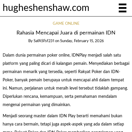
hugheshenshaw.com
GAME ONLINE
Rahasia Mencapai Juara di permainan IDN
By
SafASFsf231
on
Sunday, February 15, 2026
Dalam dunia permainan poker online, IDNPlay menjadi salah satu
platform yang paling dicari di kalangan pemain. Menyediakan berbagai
permainan menarik yang tersedia, seperti Rakyat Poker dan IDN-
Poker, banyak pemain berupaya untuk mencapai ahli dalam tempat
ini. Namun, perjalanan untuk meraih level tersebut tidaklah gampang.
Diperlukan rencana, kemampuan, serta pemahaman mendalam
mengenai permainan yang dimainkan.
Menjadi seorang master dalam IDN Play berarti memahami bukan
hanya cara bermain, tetapi juga aspek-aspek yang ada dalam setiap