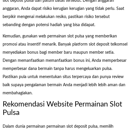
slot deposit pulsa dan patuhi batas tersebut. Dengan anggaran
anggaran, Anda dapat risiko kerugian kerugian yang tidak perlu. Saat
berpikir mengenai melakukan resiko, pastikan risiko tersebut
sebanding dengan potensi hadiah yang bisa didapat.
Kemudian, gunakan web permainan slot pulsa yang memberikan
promosi atau insentif menarik. Banyak platform slot deposit telkomsel
menyediakan bonus bagi member baru maupun member setia.
Dengan memanfaatkan memanfaatkan bonus ini, Anda memperbesar
memperbesar dana bermain tanpa harus mengeluarkan pulsa.
Pastikan pula untuk menentukan situs terpercaya dan punya review
baik supaya pengalaman bermain Anda menjadi lebih lebih aman dan
membahagiakan.
Rekomendasi Website Permainan Slot
Pulsa
Dalam dunia permainan permainan slot deposit pulsa, memilih