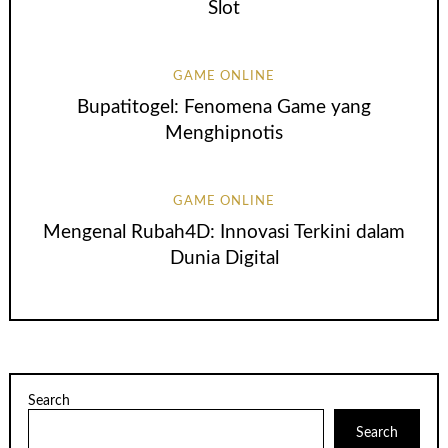
Slot
GAME ONLINE
Bupatitogel: Fenomena Game yang
Menghipnotis
GAME ONLINE
Mengenal Rubah4D: Innovasi Terkini dalam
Dunia Digital
Search
Search