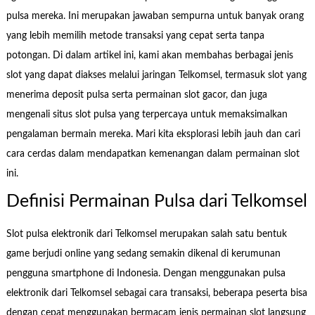
pulsa mereka. Ini merupakan jawaban sempurna untuk banyak orang
yang lebih memilih metode transaksi yang cepat serta tanpa
potongan. Di dalam artikel ini, kami akan membahas berbagai jenis
slot yang dapat diakses melalui jaringan Telkomsel, termasuk slot yang
menerima deposit pulsa serta permainan slot gacor, dan juga
mengenali situs slot pulsa yang terpercaya untuk memaksimalkan
pengalaman bermain mereka. Mari kita eksplorasi lebih jauh dan cari
cara cerdas dalam mendapatkan kemenangan dalam permainan slot
ini.
Definisi Permainan Pulsa dari Telkomsel
Slot pulsa elektronik dari Telkomsel merupakan salah satu bentuk
game berjudi online yang sedang semakin dikenal di kerumunan
pengguna smartphone di Indonesia. Dengan menggunakan pulsa
elektronik dari Telkomsel sebagai cara transaksi, beberapa peserta bisa
dengan cepat menggunakan bermacam jenis permainan slot langsung