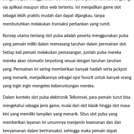
via aplikasi maupun situs web tertentu. Ini menjadikan game slot
sebagai lebih praktis mudah dan dapat dijangkau, tanpa
membutuhkan melakukan transaksi perbankan yang rumit.
Konsep utama tentang slot pulsa adalah peserta menggunakan pulsa
yang pemain miliki dalam memasang taruhan dalam permainan slot.
Setiap kali pemain melakukan pemasangan, jumlah pulsa mereka
mereka akan otomatis terpotong sesuai dengan taruhan taruhan
yang. Permainan ini sering memberikan banyak hadiah serta jackpot
yang menarik, menjadikannya sebagai opsi favorit untuk banyak orang
yang ingin ingin mengetes keberuntungan mereka.
Dalam konteks slot pulsa elektronik Telkomsel, para pemain turut bisa
mengetahui sebagai jenis game, mulai dari slot klasik hingga slot masa
kini yang memiliki tampilan yang menarik. Situs slot pulsa yang
memberikan layanan ini umumnya menjamin keamanan dan dan
kenyamanan dalam bertransaksi, sehingga maka pemain dapat