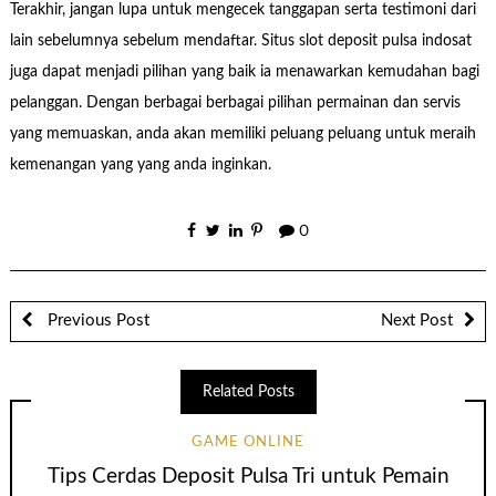
Terakhir, jangan lupa untuk mengecek tanggapan serta testimoni dari
lain sebelumnya sebelum mendaftar. Situs slot deposit pulsa indosat
juga dapat menjadi pilihan yang baik ia menawarkan kemudahan bagi
pelanggan. Dengan berbagai berbagai pilihan permainan dan servis
yang memuaskan, anda akan memiliki peluang peluang untuk meraih
kemenangan yang yang anda inginkan.
0
Previous Post
Next Post
Related Posts
GAME ONLINE
Tips Cerdas Deposit Pulsa Tri untuk Pemain