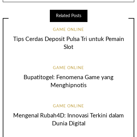
Related Posts
GAME ONLINE
Tips Cerdas Deposit Pulsa Tri untuk Pemain
Slot
GAME ONLINE
Bupatitogel: Fenomena Game yang
Menghipnotis
GAME ONLINE
Mengenal Rubah4D: Innovasi Terkini dalam
Dunia Digital