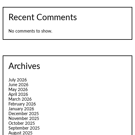
Recent Comments
No comments to show.
Archives
July 2026
June 2026
May 2026
April 2026
March 2026
February 2026
January 2026
December 2025
November 2025
October 2025
September 2025
August 2025