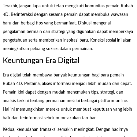
Terakhir, jangan lupa untuk tetap mengikuti komunitas pemain Rubah
4D. Berinteraksi dengan sesama pemain dapat membuka wawasan
baru dan berbagi tips yang bermanfaat. Diskusi mengenai
pengalaman bermain dan strategi yang digunakan dapat memperkaya
pengetahuan serta memberikan inspirasi baru. Koneksi sosial ini akan
meningkatkan peluang sukses dalam permainan.
Keuntungan Era Digital
Era digital telah membawa banyak keuntungan bagi para pemain
Rubah 4D. Pertama, akses informasi menjadi lebih mudah dan cepat.
Pemain kini dapat dengan mudah menemukan tips, strategi, dan
analisis terkini tentang permainan melalui berbagai platform online.
Hal ini memungkinkan mereka untuk membuat keputusan yang lebih
baik dan terinformasi sebelum melakukan taruhan.
Kedua, kemudahan transaksi semakin meningkat. Dengan hadirnya