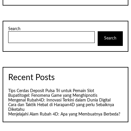
Search
Search
Recent Posts
Tips Cerdas Deposit Pulsa Tri untuk Pemain Slot
Bupatitogel: Fenomena Game yang Menghipnotis
Mengenal Rubah4D: Innovasi Terkini dalam Dunia Digital
Cara dan Taktik Hebat di Harapan4D yang perlu Sebaiknya
Diketahu
Menjelajahi Alam Rubah 4D: Apa yang Membuatnya Berbeda?