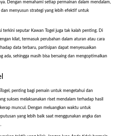
innya. Dengan memahami setiap permainan dalam mendalam,
k dan menyusun strategi yang lebih efektif untuk
 terkini seputar Kawan Togel juga tak kalah penting. Di
dengan kilat, termasuk perubahan dalam aturan atau cara
rhadap data terbaru, partisipan dapat menyesuaikan
ng ada, sehingga masih bisa bersaing dan mengoptimalkan
l
ogel, penting bagi pemain untuk mengetahui dan
ang sukses melaksanakan riset mendalam terhadap hasil
 kerap muncul. Dengan meluangkan waktu untuk
keputusan yang lebih baik saat menggunakan angka dan
.