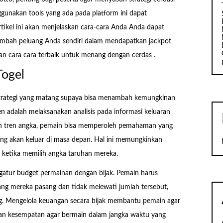
gunakan tools yang ada pada platform ini dapat
ikel ini akan menjelaskan cara-cara Anda Anda dapat
bah peluang Anda sendiri dalam mendapatkan jackpot
an cara cara terbaik untuk menang dengan cerdas .
Togel
 strategi yang matang supaya bisa menambah kemungkinan
n adalah melaksanakan analisis pada informasi keluaran
an tren angka, pemain bisa memperoleh pemahaman yang
ng akan keluar di masa depan. Hal ini memungkinkan
 ketika memilih angka taruhan mereka.
ngatur budget permainan dengan bijak. Pemain harus
g mereka pasang dan tidak melewati jumlah tersebut,
ng. Mengelola keuangan secara bijak membantu pemain agar
kan kesempatan agar bermain dalam jangka waktu yang