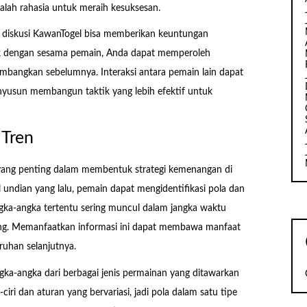
dalah rahasia untuk meraih kesuksesan.
u diskusi KawanTogel bisa memberikan keuntungan
ik dengan sesama pemain, Anda dapat memperoleh
imbangkan sebelumnya. Interaksi antara pemain lain dapat
usun membangun taktik yang lebih efektif untuk
 Tren
 yang penting dalam membentuk strategi kemenangan di
ndian yang lalu, pemain dapat mengidentifikasi pola dan
gka-angka tertentu sering muncul dalam jangka waktu
ang. Memanfaatkan informasi ini dapat membawa manfaat
ruhan selanjutnya.
ngka-angka dari berbagai jenis permainan yang ditawarkan
ciri dan aturan yang bervariasi, jadi pola dalam satu tipe