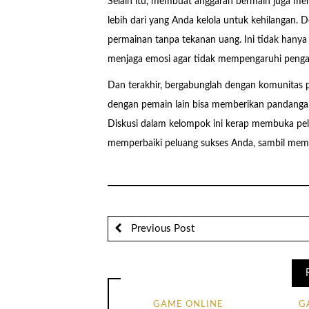
Selain itu, membuat anggaran bermain juga mer
lebih dari yang Anda kelola untuk kehilangan.
permainan tanpa tekanan uang. Ini tidak hanya
menjaga emosi agar tidak mempengaruhi penga
Dan terakhir, bergabunglah dengan komunitas
dengan pemain lain bisa memberikan pandangan
Diskusi dalam kelompok ini kerap membuka pe
memperbaiki peluang sukses Anda, sambil memb
Previous Post
GAME ONLINE
G