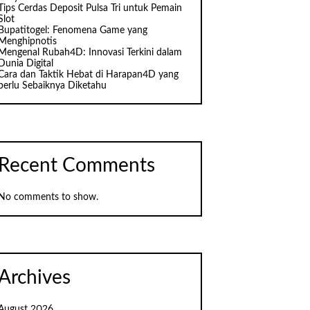
Tips Cerdas Deposit Pulsa Tri untuk Pemain
Slot
Bupatitogel: Fenomena Game yang
Menghipnotis
Mengenal Rubah4D: Innovasi Terkini dalam
Dunia Digital
Cara dan Taktik Hebat di Harapan4D yang
perlu Sebaiknya Diketahu
Recent Comments
No comments to show.
Archives
August 2026