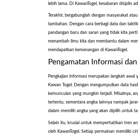
lebih lama. Di KawanTogel, kesabaran disiplin a
Terakhir, bergabunglah dengan masyarakat ata
tambahan. Dengan cara berbagi data dan takt
pandangan baru dan saran yang tidak kita pert
menambah ilmu kita dan membantu dalam meny
mendapatkan kemenangan di KawanTogel.
Pengamatan Informasi dan
Pengkajian informasi merupakan langkah awal
Kawan Togel. Dengan mengumpulkan data hasil u
kemunculan yang mungkin terjadi. Misalnya, an
tertentu, sementara angka lainnya nampak jar
dalam memilih angka yang akan dipilih untuk ta
Selain itu, krusial untuk memperhatikan tren a
oleh KawanTogel. Setiap permainan memiliki ciri-