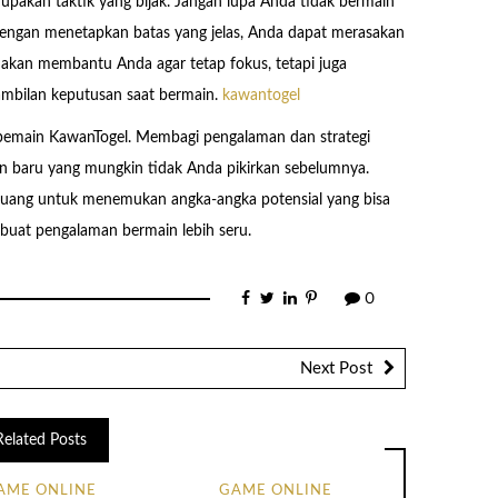
upakan taktik yang bijak. Jangan lupa Anda tidak bermain
 Dengan menetapkan batas yang jelas, Anda dapat merasakan
 akan membantu Anda agar tetap fokus, tetapi juga
mbilan keputusan saat bermain.
kawantogel
 pemain KawanTogel. Membagi pengalaman dan strategi
 baru yang mungkin tidak Anda pikirkan sebelumnya.
luang untuk menemukan angka-angka potensial yang bisa
uat pengalaman bermain lebih seru.
0
Next Post
Related Posts
AME ONLINE
GAME ONLINE