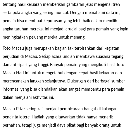
tentang hasil keluaran memberikan gambaran jelas mengenai tren
serta pola angka yang sering muncul. Dengan memahami data ini,
pemain bisa membuat keputusan yang lebih baik dalam memilih
angka taruhan mereka. Ini menjadi crucial bagi para pemain yang ingin
meningkatkan peluang mereka untuk menang.
Toto Macau juga merupakan bagian tak terpisahkan dari kegiatan
perjudian di Macau. Setiap acara undian membawa suasana tegang
dan antisipasi yang tinggi. Banyak pemain yang mengikuti hasil Toto
Macau Hari Ini untuk mengetahui dengan cepat hasil keluaran dan
merencanakan langkah selanjutnya. Dukungan dari berbagai sumber
informasi yang bisa diandalkan akan sangat membantu para pemain
dalam menjalani aktivitas ini.
Macau Prize sering kali menjadi pembicaraan hangat di kalangan
pencinta lotere. Hadiah yang ditawarkan tidak hanya menarik
perhatian, tetapi juga menjadi daya pikat bagi banyak orang untuk